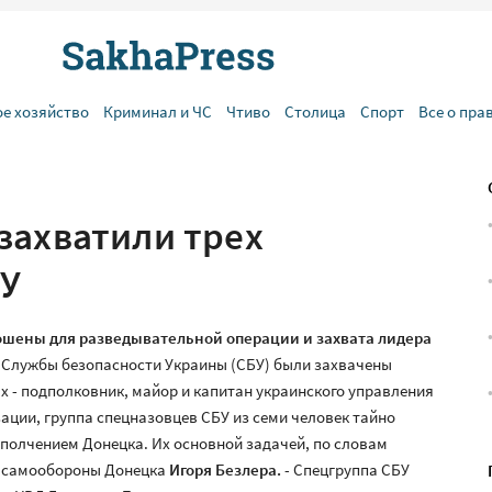
ое хозяйство
Криминал и ЧС
Чтиво
Столица
Спорт
Все о пра
захватили трех
БУ
шены для разведывательной операции и захвата лидера
 Службы безопасности Украины (СБУ) были захвачены
 - подполковник, майор и капитан украинского управления
ации, группа спецназовцев СБУ из семи человек тайно
полчением Донецка. Их основной задачей, по словам
ов самообороны Донецка
Игоря Безлера.
- Спецгруппа СБУ