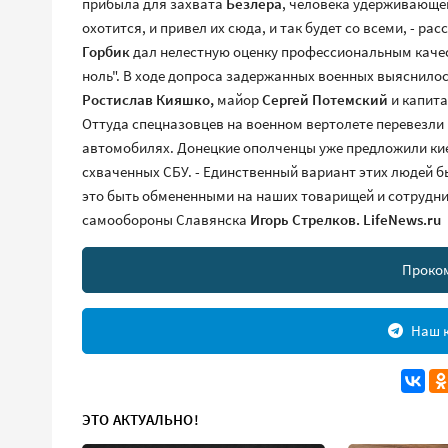
прибыла для захвата
Безлера
, человека удерживающе
охотится, и привел их сюда, и так будет со всеми, - р
Горбик
дал нелестную оценку профессиональным качес
ноль". В ходе допроса задержанных военных выяснилос
Ростислав Кияшко,
майор
Сергей Потемский
и капит
Оттуда спецназовцев на военном вертолете перевезли 
автомобилях. Донецкие ополченцы уже предложили ки
схваченных СБУ. - Единственный вариант этих людей 
это быть обмененными на наших товарищей и сотрудни
самообороны Славянска
Игорь Стрелков.
LifeNews.ru
Проко
Наш к
ЭТО АКТУАЛЬНО!