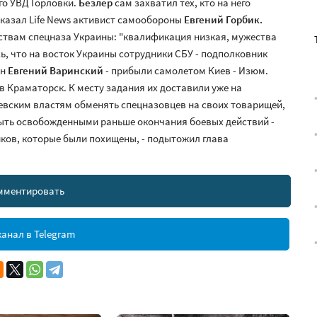
го УВД Горловки.
Безлер
сам захватил тех, кто на него
ассказал Life News активист самообороны
Евгений Горбик.
твам спецназа Украины: "квалификация низкая, мужества
ь, что на восток Украины сотрудники СБУ - подполковник
ан
Евгений Варинский
- прибыли самолетом Киев - Изюм.
в Краматорск. К месту задания их доставили уже на
евским властям обменять спецназовцев на своих товарищей,
быть освобожденными раньше окончания боевых действий -
ков, которые были похищены, - подытожил глава
мментировать
анал в Telegram