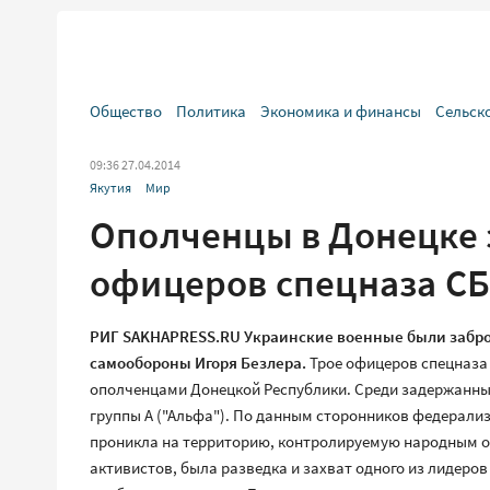
Общество
Политика
Экономика и финансы
Сельск
09:36 27.04.2014
Якутия
Мир
Ополченцы в Донецке 
офицеров спецназа С
РИГ SAKHAPRESS.RU Украинские военные были забро
самообороны Игоря Безлера.
Трое офицеров спецназа
ополченцами Донецкой Республики. Среди задержанных
группы А ("Альфа"). По данным сторонников федерализ
проникла на территорию, контролируемую народным о
активистов, была разведка и захват одного из лидер