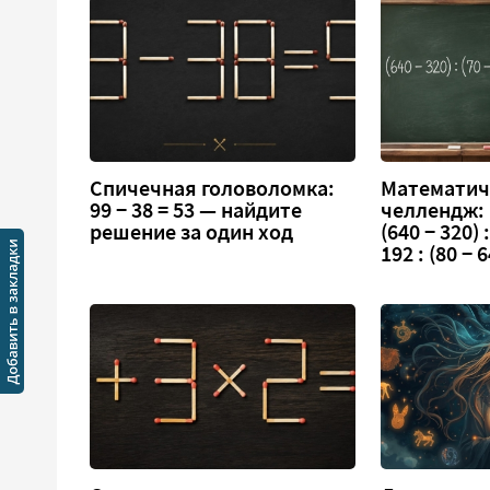
Спичечная головоломка:
Математич
99 − 38 = 53 — найдите
челлендж:
решение за один ход
(640 − 320) :
192 : (80 − 6