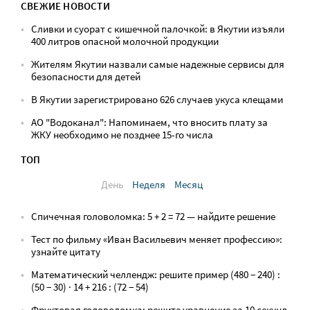
СВЕЖИЕ НОВОСТИ
Сливки и суорат с кишечной палочкой: в Якутии изъяли
400 литров опасной молочной продукции
Жителям Якутии назвали самые надежные сервисы для
безопасности для детей
В Якутии зарегистрировано 626 случаев укуса клещами
АО "Водоканал": Напоминаем, что вносить плату за
ЖКУ необходимо не позднее 15-го числа
ТОП
День
Неделя
Месяц
Спичечная головоломка: 5 + 2 = 72 — найдите решение
Тест по фильму «Иван Васильевич меняет профессию»:
узнайте цитату
Математический челлендж: решите пример (480 − 240) :
(50 − 30) · 14 + 216 : (72 − 54)
Фруктовая головоломка: решите уравнение за 10 секунд