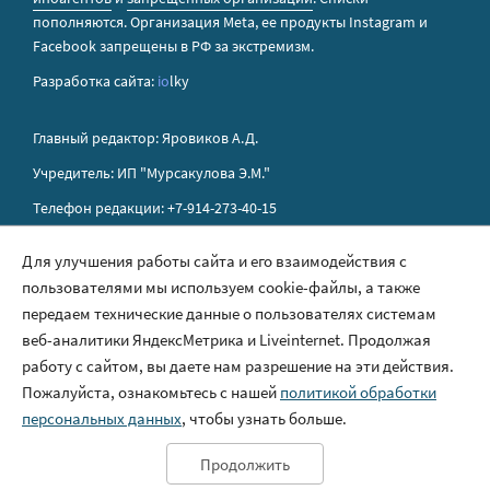
пополняются. Организация Metа, ее продукты Instagram и
Facebook запрещены в РФ за экстремизм.
Разработка сайта:
io
lky
Главный редактор: Яровиков А.Д.
Учредитель: ИП "Мурсакулова Э.М."
Телефон редакции: +7-914-273-40-15
E-mail редакции: sakhapress@mail.ru
Для улучшения работы сайта и его взаимодействия с
пользователями мы используем cookie-файлы, а также
Правила сайта
передаем технические данные о пользователях системам
Политика обработки персональных данных
веб-аналитики ЯндексМетрика и Liveinternet. Продолжая
работу с сайтом, вы даете нам разрешение на эти действия.
Размещение рекламы
Пожалуйста, ознакомьтесь с нашей
политикой обработки
Контакты
персональных данных
, чтобы узнать больше.
Продолжить