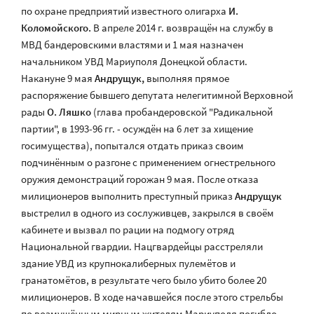
по охране предприятий известного олигарха
И.
Коломойского.
В апреле 2014 г. возвращён на службу в
МВД бандеровскими властями и 1 мая назначен
начальником УВД Мариуполя Донецкой области.
Накануне 9 мая
Андрущук,
выполняя прямое
распоряжение бывшего депутата нелегитимной Верховной
рады
О. Ляшко
(глава пробандеровской "Радикальной
партии", в 1993-96 гг. - осуждён на 6 лет за хищение
госимущества), попытался отдать приказ своим
подчинённым о разгоне с применением огнестрельного
оружия демонстраций горожан 9 мая. После отказа
милиционеров выполнить преступный приказ
Андрущук
выстрелил в одного из сослуживцев, закрылся в своём
кабинете и вызвал по рации на подмогу отряд
Национальной гвардии. Нацгвардейцы расстреляли
здание УВД из крупнокалиберных пулемётов и
гранатомётов, в результате чего было убито более 20
милиционеров. В ходе начавшейся после этого стрельбы
по возмущённым мирным жителям Мариуполя погибло