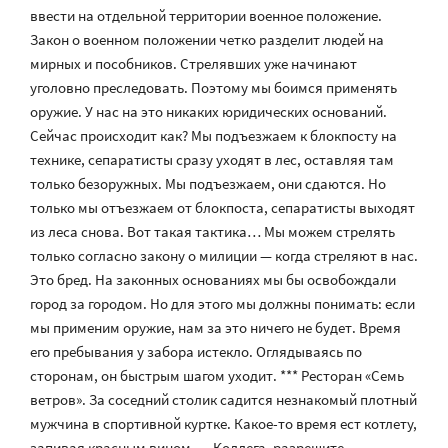
ввести на отдельной территории военное положение.
Закон о военном положении четко разделит людей на
мирных и пособников. Стрелявших уже начинают
уголовно преследовать. Поэтому мы боимся применять
оружие. У нас на это никаких юридических оснований.
Сейчас происходит как? Мы подъезжаем к блокпосту на
технике, сепаратисты сразу уходят в лес, оставляя там
только безоружных. Мы подъезжаем, они сдаются. Но
только мы отъезжаем от блокпоста, сепаратисты выходят
из леса снова. Вот такая тактика… Мы можем стрелять
только согласно закону о милиции — когда стреляют в нас.
Это бред. На законных основаниях мы бы освобождали
город за городом. Но для этого мы должны понимать: если
мы применим оружие, нам за это ничего не будет. Время
его пребывания у забора истекло. Оглядываясь по
сторонам, он быстрым шагом уходит. *** Ресторан «Семь
ветров». За соседний столик садится незнакомый плотный
мужчина в спортивной куртке. Какое-то время ест котлету,
запивая красным вином. — Коллега, разрешите