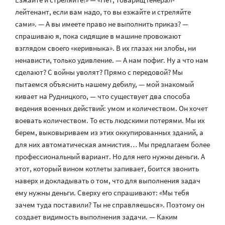
лейтенант, если вам надо, то вы езжайте и стреляйте
сами». — А вы имеете право не выполнить приказ? —
спрашиваю я, пока сидящие в машине провожают
взглядом своего «керивныка». В их глазах ни злобы, ни
ненависти, только удивление. — А нам пофиг. Ну а что нам
сделают? С войны уволят? Прямо с передовой? Мы
пытаемся объяснить нашему дебилу, — мой знакомый
кивает на Рудницкого, — что существует два способа
ведения военных действий: умом и количеством. Он хочет
воевать количеством. То есть людскими потерями. Мы их
берем, выковыриваем из этих оккупированных зданий, а
для них автоматическая амнистия… Мы предлагаем более
профессиональный вариант. Но для него нужны деньги. А
этот, который вином котлеты запивает, боится звонить
наверх и докладывать о том, что для выполнения задач
ему нужны деньги. Сверху его спрашивают: «Мы тебя
зачем туда поставили? Ты не справляешься». Поэтому он
создает видимость выполнения задачи. — Каким