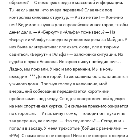
образом? — С помощью средств массовой информации.
Ты не слышала, что вчера передали? Славянск под
контролем силовых структур. — А это не так? — Конечно
нет! Видимость нужна для европейских инвесторов, чтобы
денег дали. — А «Беркут» и «Альфа» тоже здесь? — На
«Беркут» и «Альфу» заведены уголовные дела за Майдан. У
них была альтернатива: или ехать сюда, или в тюрьму
садиться. «Беркут» и «Альфа» — заложники ситуации. Их
судьба в руках Авакова. Историю пишут победившие…
Ладно, мы поехали. У нас мало времени. Мы в ночь
выходим. *** День второй. Та же машина останавливается
у жилого дома. Пригнув голову в капюшоне, мой
вчерашний собеседник передвигается короткими
пробежками к подъезду. Сегодня поверх военной одежды
на нем спортивная куртка. Он сильнее прежнего озирается
по сторонам. — У нас минут семь, — говорит он глухо и не
так уверенно, как вчера. — Что случилось? — Сегодня мы
попали в засаду. У меня трехсотые (бойцы с ранениями. —
«РР»). С нами никто не говорит! Никто не говорит с людьми