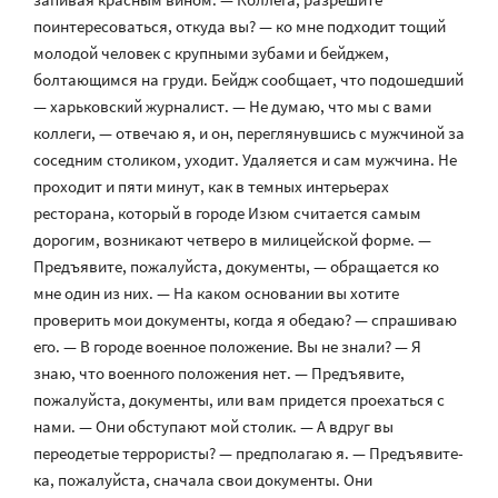
поинтересоваться, откуда вы? — ко мне подходит тощий
молодой человек с крупными зубами и бейджем,
болтающимся на груди. Бейдж сообщает, что подошедший
— харьковский журналист. — Не думаю, что мы с вами
коллеги, — отвечаю я, и он, переглянувшись с мужчиной за
соседним столиком, уходит. Удаляется и сам мужчина. Не
проходит и пяти минут, как в темных интерьерах
ресторана, который в городе Изюм считается самым
дорогим, возникают четверо в милицейской форме. —
Предъявите, пожалуйста, документы, — обращается ко
мне один из них. — На каком основании вы хотите
проверить мои документы, когда я обедаю? — спрашиваю
его. — В городе военное положение. Вы не знали? — Я
знаю, что военного положения нет. — Предъявите,
пожалуйста, документы, или вам придется проехаться с
нами. — Они обступают мой столик. — А вдруг вы
переодетые террористы? — предполагаю я. — Предъявите-
ка, пожалуйста, сначала свои документы. Они