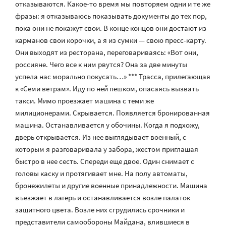
отказываются. Какое-то время мы повторяем одни и те же
фразы: я отказываюсь показывать документы до тех пор,
пока они не покажут свои. В конце концов они достают из
карманов свои корочки, а я из сумки — свою пресс-карту.
Они выходят из ресторана, переговариваясь: «Вот они,
россияне. Чего все к ним рвутся? Она за две минуты
успела нас морально покусать…» *** Трасса, прилегающая
к «Семи ветрам». Иду по ней пешком, опасаясь вызвать
такси. Мимо проезжает машина с теми же
милиционерами. Скрывается. Появляется бронированная
машина. Останавливается у обочины. Когда я подхожу,
дверь открывается. Из нее выглядывает военный, с
которым я разговаривала у забора, жестом приглашая
быстро в нее сесть. Спереди еще двое. Один снимает с
головы каску и протягивает мне. На полу автоматы,
бронежилеты и другие военные принадлежности. Машина
въезжает в лагерь и останавливается возле палаток
защитного цвета. Возле них сгрудились срочники и
представители самообороны Майдана, влившиеся в