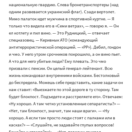
национальную гвардию. Слева бронетранспортеры (над
одним развевается украинский флаг). Сзади вертолет.
Мимо палаток идет мужчина в спортивной куртке. — Я
только что видела его в «Семи ветрах», — говорю я. — Он
ел котлету и пил вино. — Это Рудницкий, — отвечает
спецназовец. — Керивнык АТО (командующий
антитеррористической операцией. — «РР»). Дебил, гондон
и чмо. У него утром срочников покрошило, а он вино пьет.
А что для него убитые люди? Ему плевать. Это чмо
призвали с пенсии. Он целый генерал-лейтенант. Всю
жизнь командовал внутренними войсками. Бестолковый
до беспредела. Можешь себе представить, какие задачи он
нам ставит: «Выезжаете по этой дороге в ту сторону. Там
будет блокпост. Подъедете и расстреляете его». Отвечаем:
«Ну хорошо. А там четко установленные сепаратисты?» —
«Нет, там блокпост, значит, там наши враги». — «Ну
хорошо. А если там просто люди стоят с палками или в
касках?» — «Слушайте, не задавайте глупых вопросов!
Езжайте и стреляйте!» — «Нет, товарищ генерал-