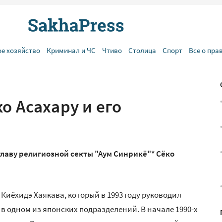
ое хозяйство
Криминал и ЧС
Чтиво
Столица
Спорт
Все о пра
 Асахару‍ и его
главу религиозной секты "Аум Синрикё"* Сёко
иёхидэ Хаякава, который в 1993 году руководил
в одном из японских подразделений. В начале 1990-х