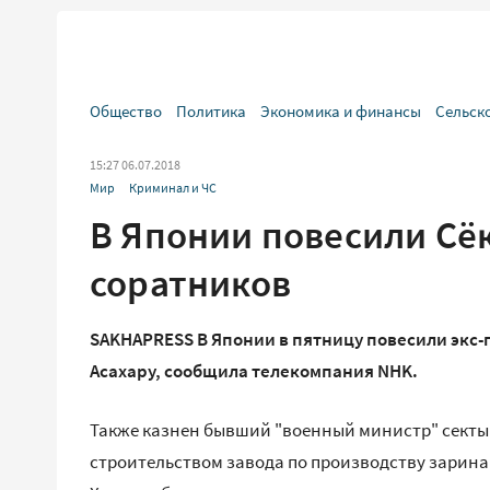
Общество
Политика
Экономика и финансы
Сельск
15:27 06.07.2018
Мир
Криминал и ЧС
В Японии повесили Сёко
соратников
SAKHAPRESS В Японии в пятницу повесили экс-
Асахару, сообщила телекомпания NHK.
Также казнен бывший "военный министр" секты К
строительством завода по производству зарина 