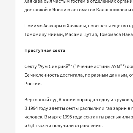
Хаякава был частым гостем в отделениях органи
доставкой в Японию автоматов Калашникова и в
Помимо Асахары и Хаякавы, повешены еще пять
Томомицу Ниими, Масами Цутия, Томомаса Накаг
Преступная секта
Секту "Аум Синрикё"* ("Учение истины АУМ"*) ор
Ее численность достигала, по разным данным, от 
России.
Верховный суд Японии оправдал одну из руково
В 1994 году адепты секты распылили газ зарин в
человек. В марте 1995 года сектанты распылили
и 6,3 тысячи получили отравления.