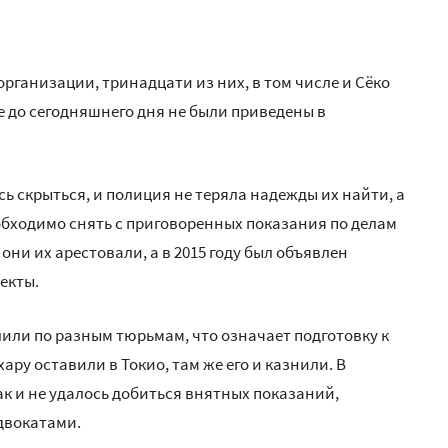
организации, тринадцати из них, в том числе и Сёко
е до сегодняшнего дня не были приведены в
ь скрыться, и полиция не теряла надежды их найти, а
бходимо снять с приговоренных показания по делам
они их арестовали, а в 2015 году был объявлен
екты.
или по разным тюрьмам, что означает подготовку к
ру оставили в Токио, там же его и казнили. В
ак и не удалось добиться внятных показаний,
двокатами.