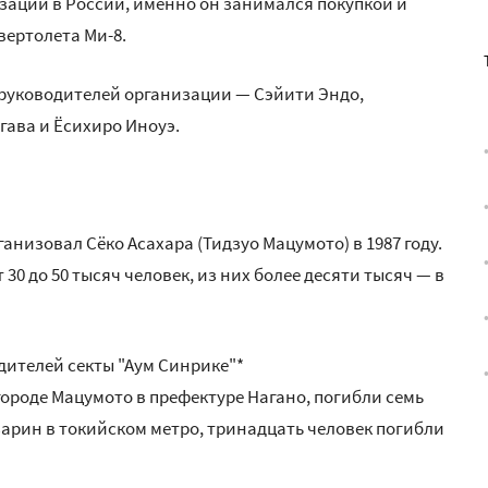
зации в России, именно он занимался покупкой и
ертолета Ми-8.
 руководителей организации — Сэйити Эндо,
ава и Ёсихиро Иноуэ.
ганизовал Сёко Асахара (Тидзуо Мацумото) в 1987 году.
30 до 50 тысяч человек, из них более десяти тысяч — в
дителей секты "Аум Синрике"*
 городе Мацумото в префектуре Нагано, погибли семь
 зарин в токийском метро, тринадцать человек погибли