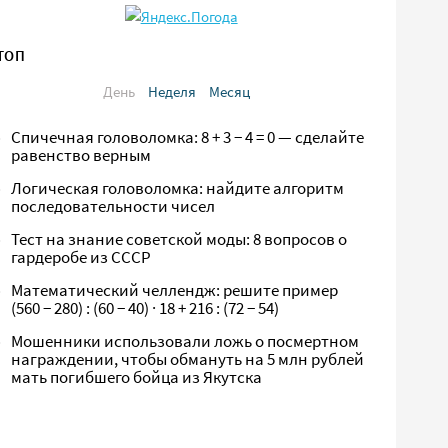
ТОП
День
Неделя
Месяц
Спичечная головоломка: 8 + 3 − 4 = 0 — сделайте
равенство верным
Логическая головоломка: найдите алгоритм
последовательности чисел
Тест на знание советской моды: 8 вопросов о
гардеробе из СССР
Математический челлендж: решите пример
(560 − 280) : (60 − 40) · 18 + 216 : (72 − 54)
Мошенники использовали ложь о посмертном
награждении, чтобы обмануть на 5 млн рублей
мать погибшего бойца из Якутска