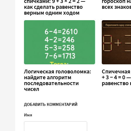
спичками: 9 + 3 × 2 = 2 —
гороскоп н
как сделать равенство
всех знако
верным одним ходом
Логическая головоломка:
Спичечная 
найдите алгоритм
+ 3 − 4 = 0
последовательности
равенство
чисел
ДОБАВИТЬ КОММЕНТАРИЙ
Имя