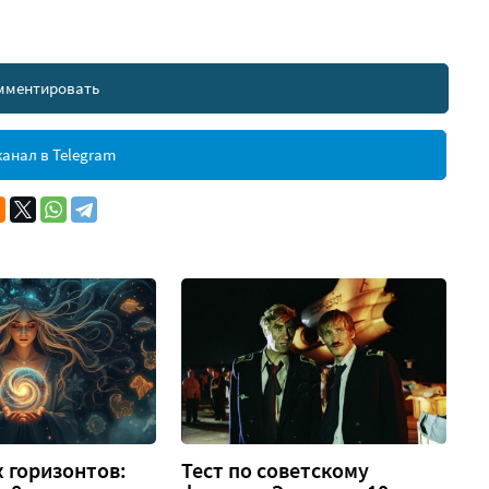
мментировать
анал в Telegram
 горизонтов:
Тест по советскому