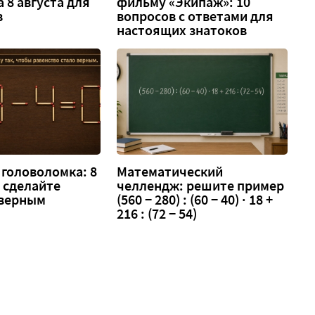
а 8 августа для
фильму «Экипаж»: 10
в
вопросов с ответами для
настоящих знатоков
головоломка: 8
Математический
 — сделайте
челлендж: решите пример
 верным
(560 − 280) : (60 − 40) · 18 +
216 : (72 − 54)