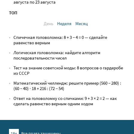
августа по 23 августа
ТОП
День
Неделя
Месяц
Спичечная головоломка: 8 + 3 − 4 = 0 — сделайте
равенство верным
Логическая головоломка: найдите алгоритм
последовательности чисел
Тест на знание советской моды: 8 вопросов о гардеробе
из СССР
Математический челлендж: решите пример (560 − 280) :
(60 − 40) · 18 + 216 : (72 − 54)
Ответ на головоломку со спичками: 9 + 3 × 2 = 2 — как
сделать равенство верным одним ходом
18+
Все права защищены.