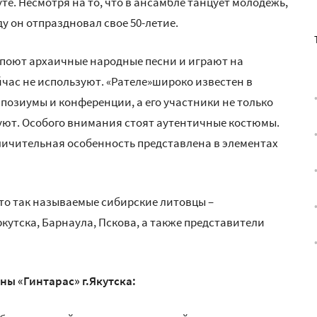
те. Несмотря на то, что в ансамбле танцует молодежь,
ду он отпраздновал свое 50-летие.
 поют архаичные народные песни и играют на
час не используют. «Рателе»широко известен в
позиумы и конференции, а его участники не только
уют. Особого внимания стоят аутентичные костюмы.
тличительная особенность представлена в элементах
 это так называемые сибирские литовцы –
кутска, Барнаула, Пскова, а также представители
ы «Гинтарас» г.Якутска: