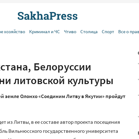
ое хозяйство
Криминал и ЧС
Чтиво
Столица
Спорт
Все о пра
стана, Белоруссии
Дни литовской культуры
й земле Олонхо «Соединим Литву в Якутии» пройдут
дет из Литвы, в ее составе автор проекта посещения
бль Вильнюсского государственного университета