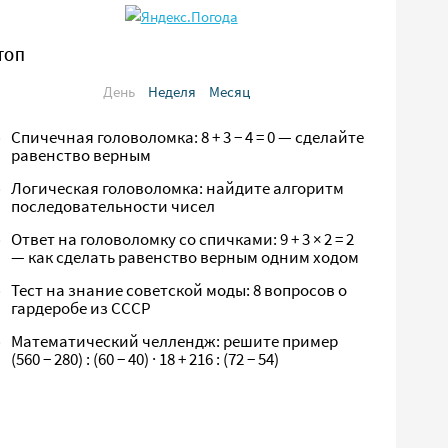
ТОП
День
Неделя
Месяц
Спичечная головоломка: 8 + 3 − 4 = 0 — сделайте
равенство верным
Логическая головоломка: найдите алгоритм
последовательности чисел
Ответ на головоломку со спичками: 9 + 3 × 2 = 2
— как сделать равенство верным одним ходом
Тест на знание советской моды: 8 вопросов о
гардеробе из СССР
Математический челлендж: решите пример
(560 − 280) : (60 − 40) · 18 + 216 : (72 − 54)