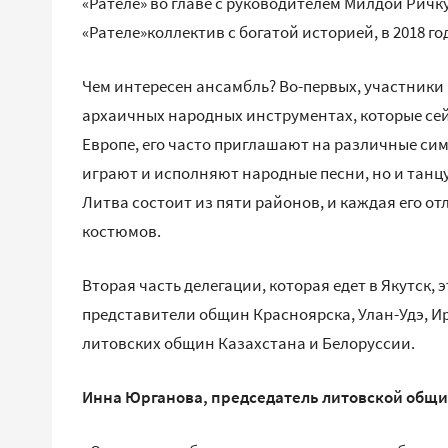
«Рателе» во главе с руководителем Милдой Ричку
«Рателе»коллектив с богатой историей, в 2018 го
Чем интересен ансамбль? Во-первых, участники
архаичных народных инструментах, которые сей
Европе, его часто приглашают на различные сим
играют и исполняют народные песни, но и танц
Литва состоит из пяти районов, и каждая его о
костюмов.
Вторая часть делегации, которая едет в Якутск,
представители общин Красноярска, Улан-Удэ, Ир
литовских общин Казахстана и Белоруссии.
Инна Юрганова, председатель литовской общин