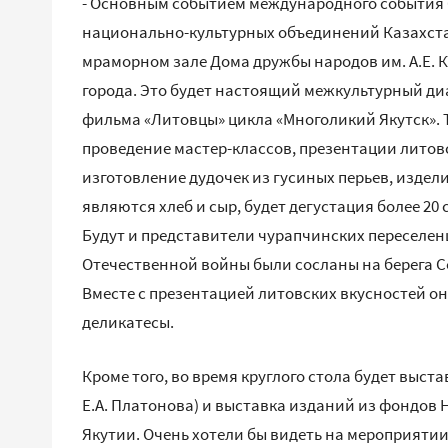
- Основным событием международного события б
национально-культурных объединений Казахстан
мраморном зале Дома дружбы народов им. А.Е. К
города. Это будет настоящий межкультурный ди
фильма «Литовцы» цикла «Многоликий Якутск». 
проведение мастер-классов, презентации литов
изготовление дудочек из гусиных перьев, издел
являются хлеб и сыр, будет дегустация более 20 
Будут и представители чурапчинских переселен
Отечественной войны были сосланы на берега Се
Вместе с презентацией литовских вкусностей о
деликатесы.
Кроме того, во время круглого стола будет выс
Е.А. Платонова) и выставка изданий из фондов
Якутии. Очень хотели бы видеть на мероприяти