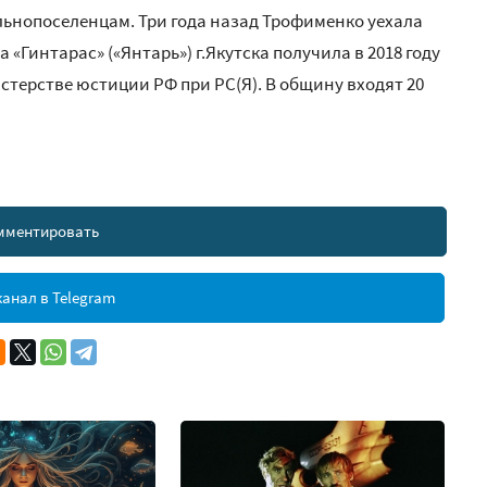
льнопоселенцам. Три года назад Трофименко уехала
«Гинтарас» («Янтарь») г.Якутска получила в 2018 году
терстве юстиции РФ при РС(Я). В общину входят 20
мментировать
анал в Telegram