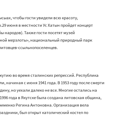
сыах, чтобы гости увидели всю красоту,
.29 июня в местности Ус Хатын пройдет концерт
 народов). Также гости посетят музей
чной мерзлоты», национальный природный парк
 литовцев-ссыльнопоселенцев.
Якутию во время сталинских репрессий. Республика
и, начиная с июня 1941 года. В 1953 году после смерти
ину, но уехали далеко не все. Многие остались на
1996 года в Якутске была создана литовская община,
фименко Регина Антоновна. Организация вела
аздники, был открыт католический костел по