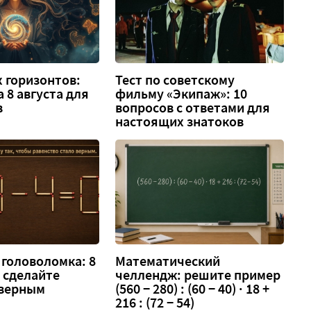
 горизонтов:
Тест по советскому
а 8 августа для
фильму «Экипаж»: 10
в
вопросов с ответами для
настоящих знатоков
головоломка: 8
Математический
 — сделайте
челлендж: решите пример
 верным
(560 − 280) : (60 − 40) · 18 +
216 : (72 − 54)