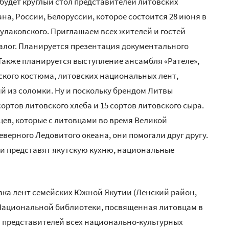
удет круглый стол представителей литовских
а, России, Белоруссии, которое состоится 28 июня в
улаковского. Приглашаем всех жителей и гостей
алог. Планируется презентация документального
Также планируется выступление ансамбля «Рателе»,
ского костюма, литовских национальных лент,
ий из соломки. Ну и поскольку брендом Литвы
сортов литовского хлеба и 15 сортов литовского сыра.
цев, которые с литовцами во время Великой
верного Ледовитого океана, они помогали друг другу.
ни представят якутскую кухню, национальные
тавка лент семейских Южной Якутии (Ленский район,
 Национальной библиотеки, посвященная литовцам в
и представителей всех национально-культурных