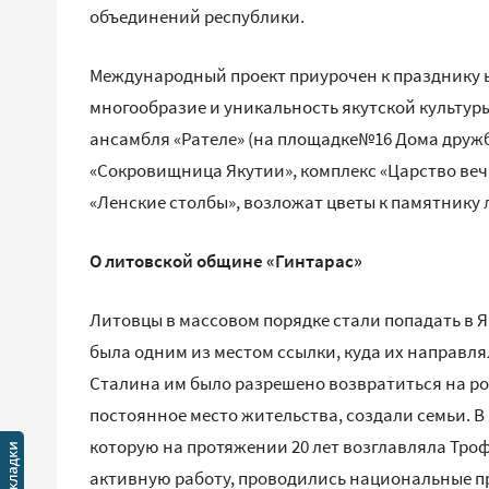
объединений республики.
Международный проект приурочен к празднику ы
многообразие и уникальность якутской культуры
ансамбля «Рателе» (на площадке№16 Дома дружбы
«Сокровищница Якутии», комплекс «Царство ве
«Ленские столбы», возложат цветы к памятнику
О литовской общине «Гинтарас»
Литовцы в массовом порядке стали попадать в 
была одним из местом ссылки, куда их направлял
Сталина им было разрешено возвратиться на род
постоянное место жительства, создали семьи. В 
которую на протяжении 20 лет возглавляла Тро
активную работу, проводились национальные пр