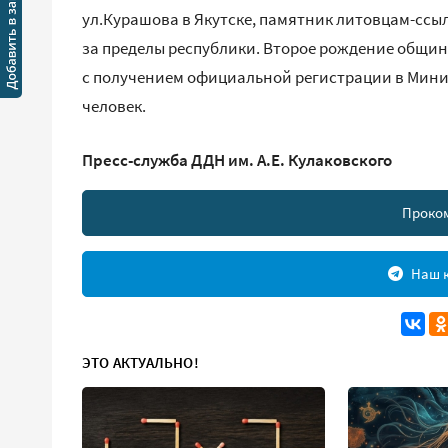
ул.Курашова в Якутске, памятник литовцам-ссы
за пределы республики. Второе рождение община 
с получением официальной регистрации в Минис
человек.
Пресс-служба ДДН им. А.Е. Кулаковского
Проко
Наш к
ЭТО АКТУАЛЬНО!