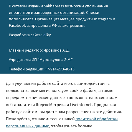
В сетевом издании Sakhapress возможны упоминания
иноагентов
и
запрещенных организаций
. Списки
пополняются. Организация Metа, ее продукты Instagram и
Facebook запрещены в РФ за экстремизм.
Разработка сайта:
io
lky
Главный редактор: Яровиков А.Д.
Учредитель: ИП "Мурсакулова Э.М."
Телефон редакции: +7-914-273-40-15
E-mail редакции: sakhapress@mail.ru
Для улучшения работы сайта и его взаимодействия с
пользователями мы используем cookie-файлы, а также
Правила сайта
передаем технические данные о пользователях системам
Политика обработки персональных данных
веб-аналитики ЯндексМетрика и Liveinternet. Продолжая
работу с сайтом, вы даете нам разрешение на эти действия.
Размещение рекламы
Пожалуйста, ознакомьтесь с нашей
политикой обработки
Контакты
персональных данных
, чтобы узнать больше.