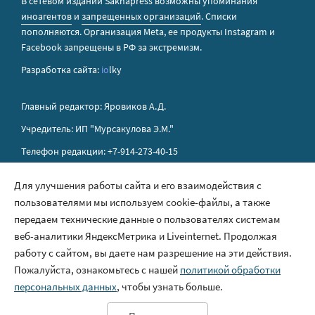
В сетевом издании Sakhapress возможны упоминания
иноагентов
и
запрещенных организаций
. Списки
пополняются. Организация Metа, ее продукты Instagram и
Facebook запрещены в РФ за экстремизм.
Разработка сайта:
io
lky
Главный редактор: Яровиков А.Д.
Учредитель: ИП "Мурсакулова Э.М."
Телефон редакции: +7-914-273-40-15
E-mail редакции: sakhapress@mail.ru
Для улучшения работы сайта и его взаимодействия с
пользователями мы используем cookie-файлы, а также
Правила сайта
передаем технические данные о пользователях системам
Политика обработки персональных данных
веб-аналитики ЯндексМетрика и Liveinternet. Продолжая
работу с сайтом, вы даете нам разрешение на эти действия.
Размещение рекламы
Пожалуйста, ознакомьтесь с нашей
политикой обработки
Контакты
персональных данных
, чтобы узнать больше.