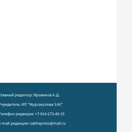
Главный редактор: Яровиков А.Д.
Учредитель: ИП "Мурсакулова Э.М."
Телефон редакции: +7-914-273-40-15
E-mail редакции: sakhapress@mail.ru