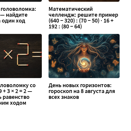
 головоломка:
Математический
3 — найдите
челлендж: решите пример
 один ход
(640 − 320) : (70 − 50) · 16 +
192 : (80 − 64)
оловоломку со
День новых горизонтов:
 + 3 × 2 = 2 —
гороскоп на 8 августа для
ь равенство
всех знаков
ним ходом