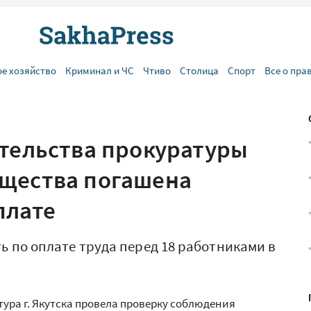
ое хозяйство
Криминал и ЧС
Чтиво
Столица
Спорт
Все о пра
ательства прокуратуры
бщества погашена
плате
 по оплате труда перед 18 работниками в
ура г. Якутска провела проверку соблюдения