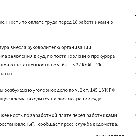
енность по оплате труда перед 18 работниками в
атура внесла руководителю организации
ила заявления в суд, по постановлению прокурора
й ответственности по ч. 6 ст. 5.27 КоАП РФ
латы).
возбуждено уголовное дело по ч. 2 ст. 145.1 УК РФ
ящее время находится на рассмотрении суда.
лженность по заработной плате перед работниками
осстановлены", - сообщает пресс-служба ведомства.