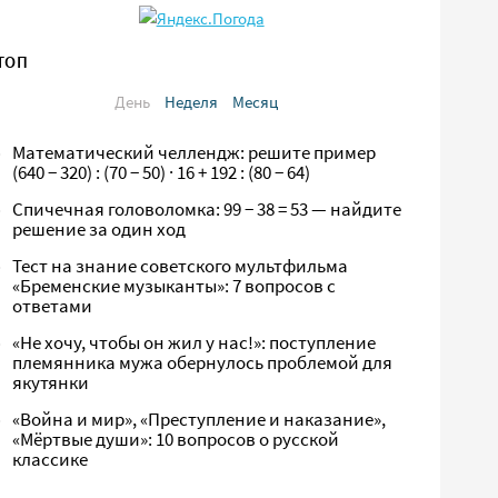
ТОП
День
Неделя
Месяц
Математический челлендж: решите пример
(640 − 320) : (70 − 50) · 16 + 192 : (80 − 64)
Спичечная головоломка: 99 − 38 = 53 — найдите
решение за один ход
Тест на знание советского мультфильма
«Бременские музыканты»: 7 вопросов с
ответами
«Не хочу, чтобы он жил у нас!»: поступление
племянника мужа обернулось проблемой для
якутянки
«Война и мир», «Преступление и наказание»,
«Мёртвые души»: 10 вопросов о русской
классике