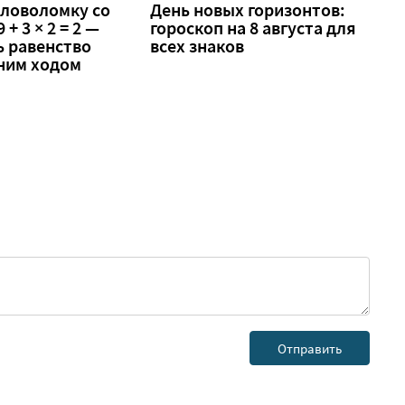
оловоломку со
День новых горизонтов:
 + 3 × 2 = 2 —
гороскоп на 8 августа для
ь равенство
всех знаков
ним ходом