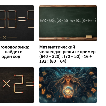
 головоломка:
Математический
3 — найдите
челлендж: решите пример
 один ход
(640 − 320) : (70 − 50) · 16 +
192 : (80 − 64)