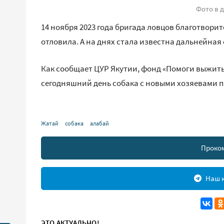
Фото в 
14 ноября 2023 года бригада ловцов благотвори
отловила. А на днях стала известна дальнейная 
Как сообщает ЦУР Якутии, фонд «Помоги выжить
сегодняшний день собака с новыми хозяевами п
Жатай
собака
алабай
Проко
Наш к
ЭТО АКТУАЛЬНО!