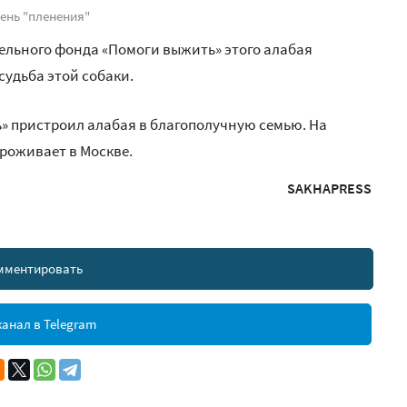
день "пленения"
тельного фонда «Помоги выжить» этого алабая
судьба этой собаки.
» пристроил алабая в благополучную семью. На
роживает в Москве.
SAKHAPRESS
мментировать
анал в Telegram