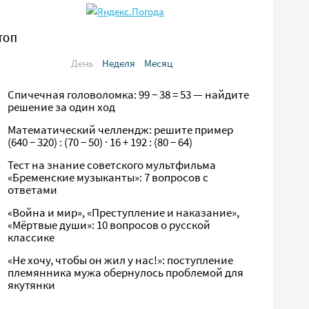
ТОП
День
Неделя
Месяц
Спичечная головоломка: 99 − 38 = 53 — найдите
решение за один ход
Математический челлендж: решите пример
(640 − 320) : (70 − 50) · 16 + 192 : (80 − 64)
Тест на знание советского мультфильма
«Бременские музыканты»: 7 вопросов с
ответами
«Война и мир», «Преступление и наказание»,
«Мёртвые души»: 10 вопросов о русской
классике
«Не хочу, чтобы он жил у нас!»: поступление
племянника мужа обернулось проблемой для
якутянки