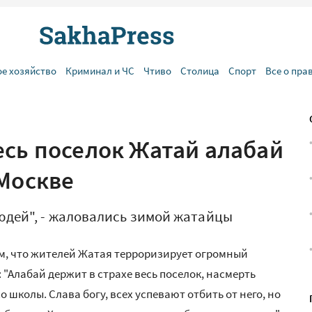
ое хозяйство
Криминал и ЧС
Чтиво
Столица
Спорт
Все о пра
есь поселок Жатай алабай
 Москве
юдей", - жаловались зимой жатайцы
м, что жителей Жатая терроризирует огромный
 "Алабай держит в страхе весь поселок, насмерть
о школы. Слава богу, всех успевают отбить от него, но