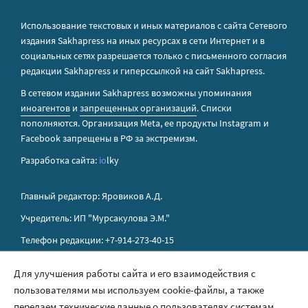
Использование текстовых и иных материалов с сайта Сетевого
издания Sakhapress на иных ресурсах в сети Интернет и в
социальных сетях разрешается только с письменного согласия
редакции Sakhapress и гиперссылкой на сайт Sakhapress.
В сетевом издании Sakhapress возможны упоминания
иноагентов
и
запрещенных организаций
. Списки
пополняются. Организация Metа, ее продукты Instagram и
Facebook запрещены в РФ за экстремизм.
Разработка сайта:
io
lky
Главный редактор: Яровиков А.Д.
Учредитель: ИП "Мурсакулова Э.М."
Телефон редакции: +7-914-273-40-15
E-mail редакции: sakhapress@mail.ru
Для улучшения работы сайта и его взаимодействия с
пользователями мы используем cookie-файлы, а также
Правила сайта
передаем технические данные о пользователях системам