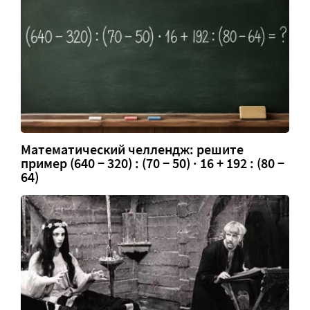
Математический челлендж: решите
пример (640 − 320) : (70 − 50) · 16 + 192 : (80 −
64)