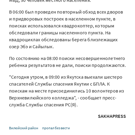
МВД, 50 человек местного населения.
В 06:00 был проведен повторный обход всех дворов
и придворовых построек в населенном пункте, в
поисках использовался квадрокоптер, которым
обследовали границы населенного пункта. На
квадроциклах обследованы берега близлежащих
озер Эбэ и Сайылык.
По состоянию на 08:00 поиски несовершеннолетнего
ребенка результатов не дали, поиски продолжаются.
"Сегодня утром, в 09:00 из Якутска выехали шестеро
спасателей Службы спасения Якутии с БПЛА. К
поискам на месте присоединились 10 волонтеров из
Верхневилюйского колледжа", - сообщает пресс-
служба Службы спасения РС(Я).
SAKHAPRESS
Вилюйский район
пропал без вести