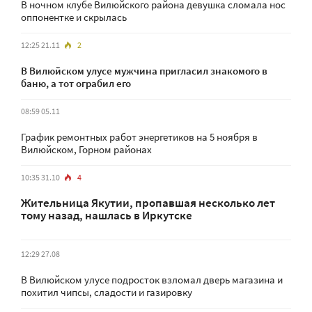
В ночном клубе Вилюйского района девушка сломала нос
оппонентке и скрылась
12:25 21.11
2
В Вилюйском улусе мужчина пригласил знакомого в
баню, а тот ограбил его
08:59 05.11
График ремонтных работ энергетиков на 5 ноября в
Вилюйском, Горном районах
10:35 31.10
4
Жительница Якутии, пропавшая несколько лет
тому назад, нашлась в Иркутске
12:29 27.08
В Вилюйском улусе подросток взломал дверь магазина и
похитил чипсы, сладости и газировку