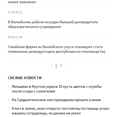
новая знакомая
17:48 09.11
В Вилюйском районе осужден бывший руководитель
образовательного учреждения
09:34 11.08
Семейная ферма из Вилюйского улуса планирует стать
племенным репродуктором республики по пчеловодству
‹
1
2
›
СВЕЖИЕ НОВОСТИ
Женщина в Якутске украла 33 куста цветов с клумбы
после ссоры с сожителем
На Среднетюнгском месторождении прошли учения
Ключ в замке, окно открыто: постоялец гостиницы угнал
машину сотрудницы, но далеко не уехал