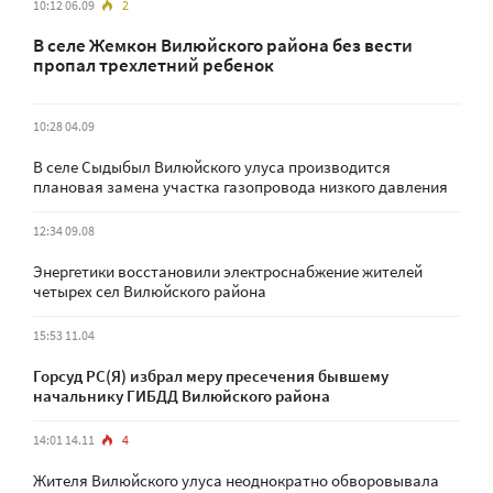
10:12 06.09
2
В селе Жемкон Вилюйского района без вести
пропал трехлетний ребенок
10:28 04.09
В селе Сыдыбыл Вилюйского улуса производится
плановая замена участка газопровода низкого давления
12:34 09.08
Энергетики восстановили электроснабжение жителей
четырех сел Вилюйского района
15:53 11.04
Горсуд РС(Я) избрал меру пресечения бывшему
начальнику ГИБДД Вилюйского района
14:01 14.11
4
Жителя Вилюйского улуса неоднократно обворовывала