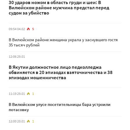
30 ударов ножом в область груди и шеи: В
Вилюйском районе мужчина предстал перед
судом за убийство
09:54 04.02
5
В Вилюйском районе женщина украла у заснувшего гостя
35 тысяч рублей
12:06 29.01
В Якутии должностное лицо педколледжа
обвиняется в 20 эпизодах взяточничества и 38
эпизодах мошенничества
11:19 29.01
1
В Вилюйском улусе посетительницы бара устроили
потасовку
12:00 20.01
1