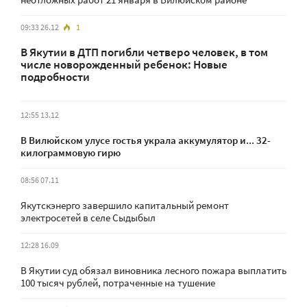
09:33 26.12
1
В Якутии в ДТП погибли четверо человек, в том
числе новорожденный ребенок: Новые
подробности
12:55 13.12
В Вилюйском улусе гостья украла аккумулятор и... 32-
килограммовую гирю
08:56 07.11
Якутскэнерго завершило капитальный ремонт
электросетей в селе Сыдыбыл
12:28 16.09
В Якутии суд обязал виновника лесного пожара выплатить
100 тысяч рублей, потраченные на тушение