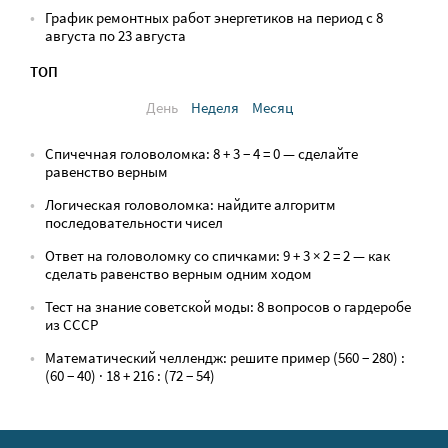
График ремонтных работ энергетиков на период с 8
августа по 23 августа
ТОП
День
Неделя
Месяц
Спичечная головоломка: 8 + 3 − 4 = 0 — сделайте
равенство верным
Логическая головоломка: найдите алгоритм
последовательности чисел
Ответ на головоломку со спичками: 9 + 3 × 2 = 2 — как
сделать равенство верным одним ходом
Тест на знание советской моды: 8 вопросов о гардеробе
из СССР
Математический челлендж: решите пример (560 − 280) :
(60 − 40) · 18 + 216 : (72 − 54)