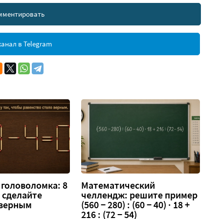
мментировать
анал в Telegram
головоломка: 8
Математический
 — сделайте
челлендж: решите пример
 верным
(560 − 280) : (60 − 40) · 18 +
216 : (72 − 54)