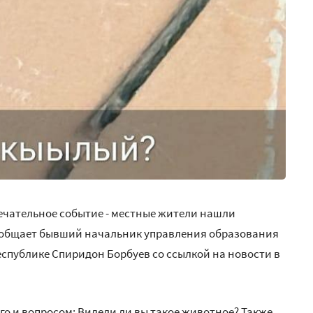
ечательное событие - местные жители нашли
общает бывший начальник управления образования
спублике Спиридон Борбуев со ссылкой на новости в
 и вопросом: Видели ли вы такое животное? Также