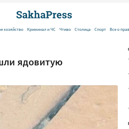
ое хозяйство
Криминал и ЧС
Чтиво
Столица
Спорт
Все о пра
шли ядовитую