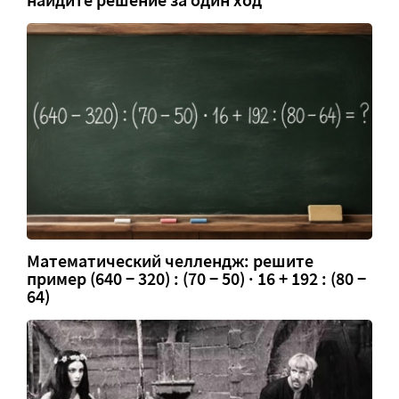
найдите решение за один ход
Математический челлендж: решите
пример (640 − 320) : (70 − 50) · 16 + 192 : (80 −
64)