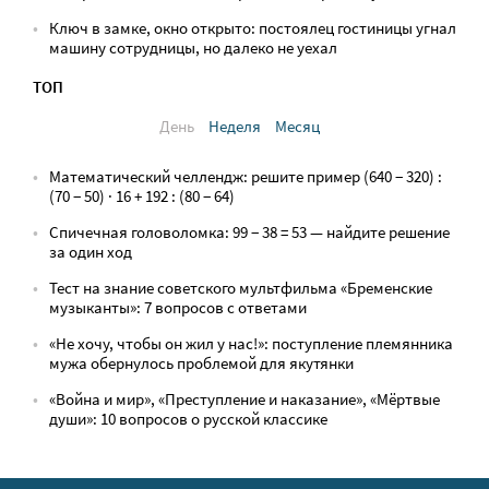
Ключ в замке, окно открыто: постоялец гостиницы угнал
машину сотрудницы, но далеко не уехал
ТОП
День
Неделя
Месяц
Математический челлендж: решите пример (640 − 320) :
(70 − 50) · 16 + 192 : (80 − 64)
Спичечная головоломка: 99 − 38 = 53 — найдите решение
за один ход
Тест на знание советского мультфильма «Бременские
музыканты»: 7 вопросов с ответами
«Не хочу, чтобы он жил у нас!»: поступление племянника
мужа обернулось проблемой для якутянки
«Война и мир», «Преступление и наказание», «Мёртвые
души»: 10 вопросов о русской классике