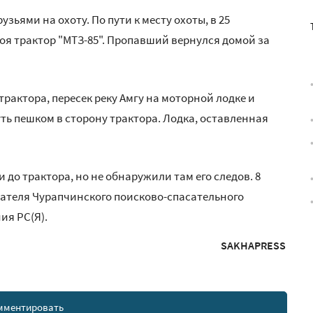
зьями на охоту. По пути к месту охоты, в 25
оя трактор "МТЗ-85". Пропавший вернулся домой за
трактора, пересек реку Амгу на моторной лодке и
ть пешком в сторону трактора. Лодка, оставленная
 до трактора, но не обнаружили там его следов. 8
сателя Чурапчинского поисково-спасательного
ия РС(Я).
SAKHAPRESS
мментировать