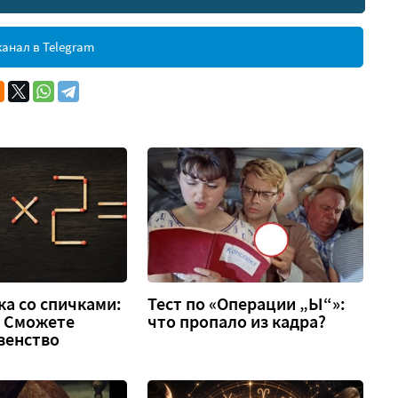
анал в Telegram
а со спичками:
Тест по «Операции „Ы“»:
 2. Сможете
что пропало из кадра?
венство