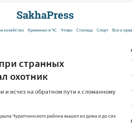
ое хозяйство
Криминал и ЧС
Чтиво
Столица
Спорт
Все о пра
 при странных
ал охотник
и и исчез на обратном пути к сломанному
Мырыла Чурапчинского района вышел из дома и до сих