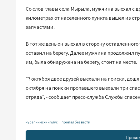
Со слов главы села Мырыла, мужчина выехал с дру
километрах от населенного пункта вышел из стр
запчастями.
В тот же день он выехал в сторону оставленного 
оставил на берегу. Далее мужчина продолжил пу
им, была обнаружена на берегу, стоит на месте.
"7 октября двое друзей выехали на поиски, дошли
октября на поиски пропавшего выехали три спа
отряда", - сообщает пресс-служба Службы спасен
чурапчинский улус
пропал без вести
Проко