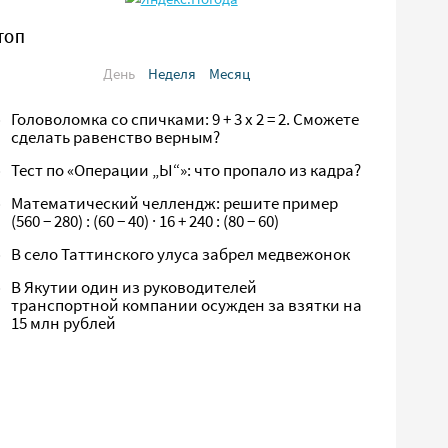
ТОП
День
Неделя
Месяц
Головоломка со спичками: 9 + 3 х 2 = 2. Сможете
сделать равенство верным?
Тест по «Операции „Ы“»: что пропало из кадра?
Математический челлендж: решите пример
(560 − 280) : (60 − 40) · 16 + 240 : (80 − 60)
В село Таттинского улуса забрел медвежонок
В Якутии один из руководителей
транспортной компании осужден за взятки на
15 млн рублей