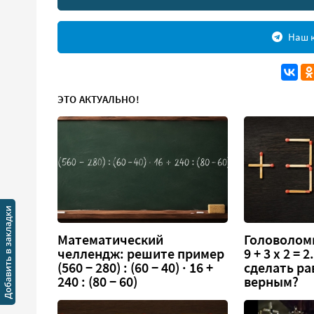
Наш к
ЭТО АКТУАЛЬНО!
Математический
Головоломк
челлендж: решите пример
9 + 3 х 2 =
(560 − 280) : (60 − 40) · 16 +
сделать ра
240 : (80 − 60)
верным?