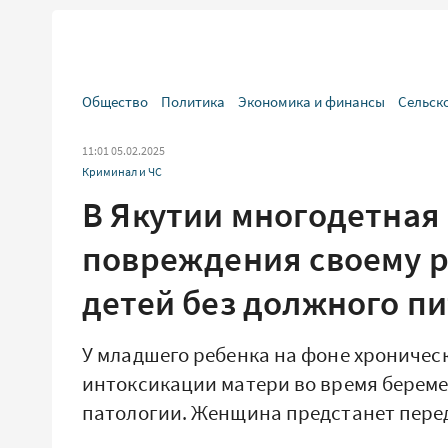
Общество
Политика
Экономика и финансы
Сельск
11:01 05.02.2025
Криминал и ЧС
В Якутии многодетная
повреждения своему р
детей без должного п
У младшего ребенка на фоне хроничес
интоксикации матери во время берем
патологии. Женщина предстанет пере