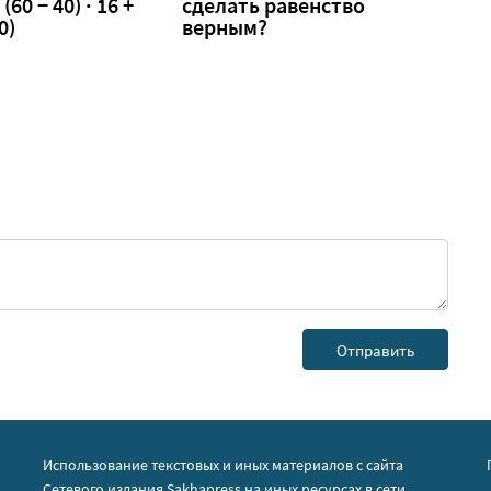
 (60 − 40) · 16 +
сделать равенство
0)
верным?
Использование текстовых и иных материалов с сайта
Сетевого издания Sakhapress на иных ресурсах в сети