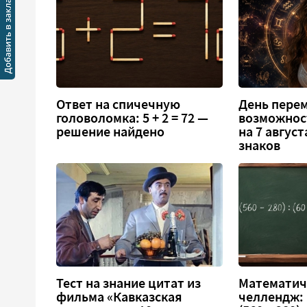
Ответ на спичечную
День перем
головоломка: 5 + 2 = 72 —
возможнос
решение найдено
на 7 август
знаков
Тест на знание цитат из
Математич
фильма «Кавказская
челлендж: