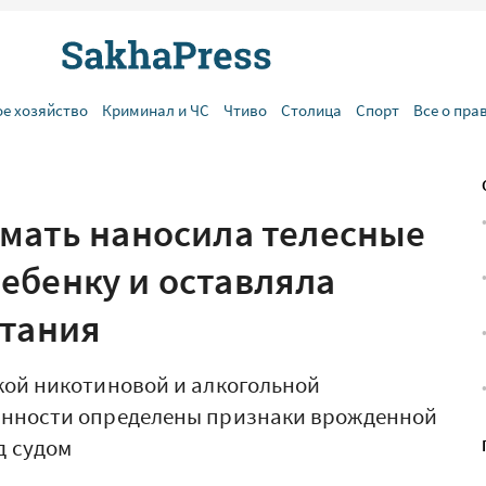
ое хозяйство
Криминал и ЧС
Чтиво
Столица
Спорт
Все о пра
 мать наносила телесные
ебенку и оставляла
итания
кой никотиновой и алкогольной
енности определены признаки врожденной
д судом