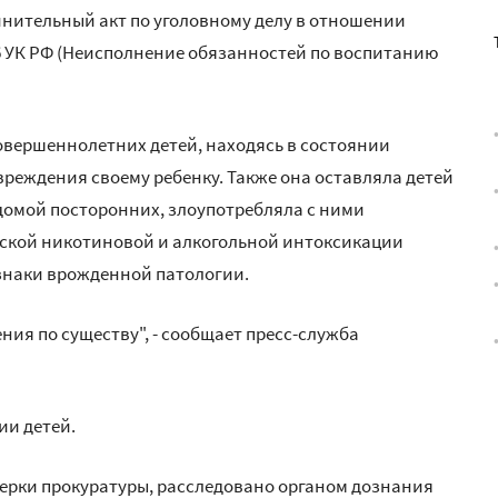
нительный акт по уголовному делу в отношении
56 УК РФ (Неисполнение обязанностей по воспитанию
овершеннолетних детей, находясь в состоянии
вреждения своему ребенку. Также она оставляла детей
домой посторонних, злоупотребляла с ними
еской никотиновой и алкогольной интоксикации
знаки врожденной патологии.
ния по существу", - сообщает пресс-служба
и детей.
ерки прокуратуры, расследовано органом дознания