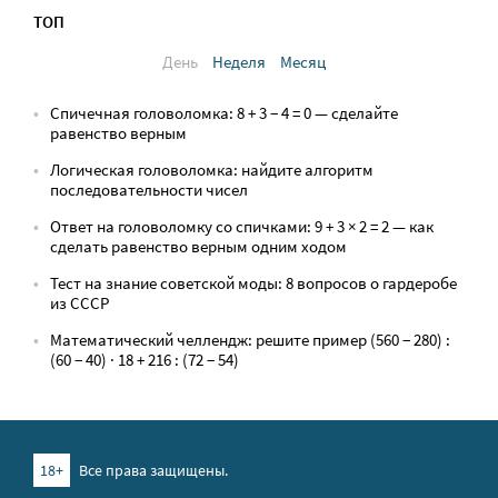
ТОП
День
Неделя
Месяц
Спичечная головоломка: 8 + 3 − 4 = 0 — сделайте
равенство верным
Логическая головоломка: найдите алгоритм
последовательности чисел
Ответ на головоломку со спичками: 9 + 3 × 2 = 2 — как
сделать равенство верным одним ходом
Тест на знание советской моды: 8 вопросов о гардеробе
из СССР
Математический челлендж: решите пример (560 − 280) :
(60 − 40) · 18 + 216 : (72 − 54)
18+
Все права защищены.