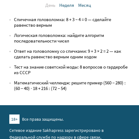
День
Неделя
Месяц
Спичечная головоломка: 8 + 3 − 4 = 0 — сделайте
равенство верным
Логическая головоломка: найдите алгоритм
последовательности чисел
Ответ на головоломку со спичками: 9 + 3 × 2 = 2 — как
сделать равенство верным одним ходом
Тест на знание советской моды: 8 вопросов о гардеробе
из СССР
Математический челлендж: решите пример (560 − 280) :
(60 − 40) · 18 + 216 : (72 − 54)
18+
Все права защищены.
Сетевое издание Sakhapress зарегистрировано в
Федеральной службе по надзору в сфере связи,