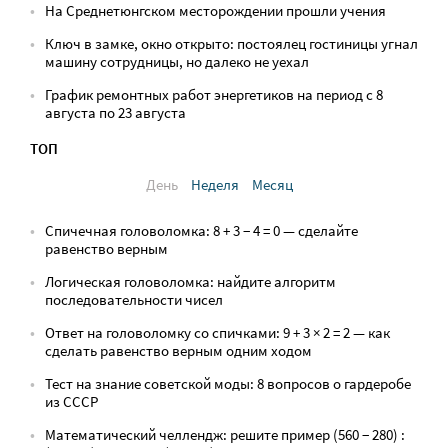
На Среднетюнгском месторождении прошли учения
Ключ в замке, окно открыто: постоялец гостиницы угнал
машину сотрудницы, но далеко не уехал
График ремонтных работ энергетиков на период с 8
августа по 23 августа
ТОП
День
Неделя
Месяц
Спичечная головоломка: 8 + 3 − 4 = 0 — сделайте
равенство верным
Логическая головоломка: найдите алгоритм
последовательности чисел
Ответ на головоломку со спичками: 9 + 3 × 2 = 2 — как
сделать равенство верным одним ходом
Тест на знание советской моды: 8 вопросов о гардеробе
из СССР
Математический челлендж: решите пример (560 − 280) :