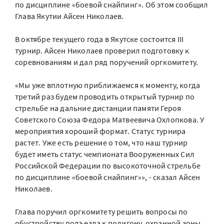
по дисциплине «боевой снайпинг». Об этом сообщил
Глава Якутии Айсен Николаев.
В октябре текущего года в Якутске состоится III
турнир. Айсен Николаев проверил подготовку к
соревнованиям и дал ряд поручений оргкомитету.
«Мы уже вплотную приближаемся к моменту, когда
третий раз будем проводить открытый турнир по
стрельбе на дальние дистанции памяти Героя
Советского Союза Федора Матвеевича Охлопкова. У
мероприятия хороший формат. Статус турнира
растет. Уже есть решение о том, что наш турнир
будет иметь статус чемпионата Вооруженных Сил
Российской Федерации по высокоточной стрельбе
по дисциплине «боевой снайпинг»», - сказал Айсен
Николаев.
Глава поручил оргкомитету решить вопросы по
обустройству подъезда к полигону, охранной зоны.