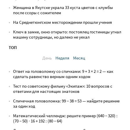
Женщина в Якутске украла 33 куста цветов с клумбы
после ссоры с сожителем
На Среднетюнгском месторождении прошли учения
Ключ в замке, окно открыто: постоялец гостиницы угнал
машину сотрудницы, но далеко не уехал
ТОП
День
Неделя
Месяц
Ответ на головоломку со спичками: 9 + 3 × 2 = 2 — как
сделать равенство верным одним ходом
Тест по советскому фильму «Экипаж»: 10 вопросов с
ответами для настоящих знатоков
Спичечная головоломка: 99 − 38 = 53 — найдите решение
за один ход
Математический челлендж: решите пример (640 − 320) :
(70 − 50) · 16 + 192 : (80 − 64)