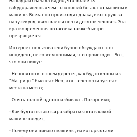
На кадрах сначала видно, что более 15
взбудораженных чем-то юношей бегают от машины к
машине. Внезапно происходит драка, в которую за
пару секунд ввязывается почти десяток человек. Эта
кратковременная потасовка также быстро
прекращается.
Интернет-пользователи бурно обсуждают этот
инцидент, не совсем понимая, что происходит. Вот,
что они пишут:
- Непонятно кто с кем дерется, как будто клоны из
"Матрицы" бьются с Нео, а он телепортируется с
места на место;
- Опять толпой одного избивают. Позорники;
- Как будто пытаются разобраться кто в какой
машине поедет;
- Почему они пинают машины, на которых сами