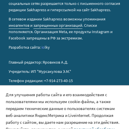
социальных сетях разрешается только с письменного согласия
редакции Sakhapress и гиперссылкой на сайт Sakhapress.
В сетевом издании Sakhapress возможны упоминания
иноагентов
и
запрещенных организаций
. Списки
пополняются. Организация Metа, ее продукты Instagram и
Facebook запрещены в РФ за экстремизм.
Разработка сайта:
io
lky
Главный редактор: Яровиков А.Д.
Учредитель: ИП "Мурсакулова Э.М."
Телефон редакции: +7-914-273-40-15
E-mail редакции: sakhapress@mail.ru
Для улучшения работы сайта и его взаимодействия с
пользователями мы используем cookie-файлы, а также
Правила сайта
передаем технические данные о пользователях системам
Политика обработки персональных данных
веб-аналитики ЯндексМетрика и Liveinternet. Продолжая
работу с сайтом, вы даете нам разрешение на эти действия.
Размещение рекламы