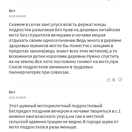
Вот
22:05 19.08.25
Скажем в селах ханг.улуса власть держат юнцы
подростки разьезжая без прав на дешевых китайских
мото без глушителя вечерами и ночами мешая
отдыхать своим односельчанам.Ведь много в деревне
здоровых мужиков могли бы пожестче с юнцами в
пределах закона(ведь знают всех этих мотиков),а то
возомнили детки королями деревни.Нужно спустить
их на землю.Все лето постоянно гоняют на мото,при
Союзе подростков занимали в трудовых
пионерлагерях при совхозах.
0
Вот
22:21 19.08.25
Этот шумный мотоциклетный подростковый
беспредел поздним вечером и ночами твориться в с.1
жемкон хангаласского улуса,ни гаи и местной
сельской администрации не видно.В городе шума от
мото подростков в разы меньше.