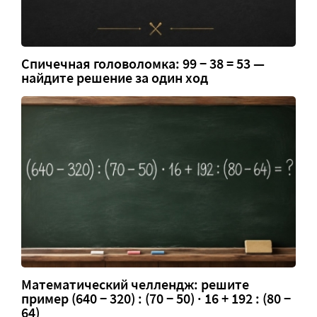
Спичечная головоломка: 99 − 38 = 53 —
найдите решение за один ход
Математический челлендж: решите
пример (640 − 320) : (70 − 50) · 16 + 192 : (80 −
64)