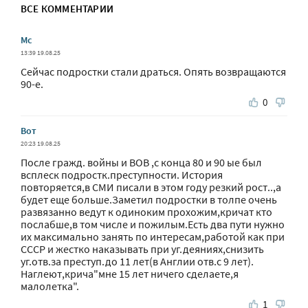
ВСЕ КОММЕНТАРИИ
Мс
13:39 19.08.25
Сейчас подростки стали драться. Опять возвращаются
90-е.
0
Вот
20:23 19.08.25
После гражд. войны и ВОВ ,с конца 80 и 90 ые был
всплеск подростк.преступности. История
повторяется,в СМИ писали в этом году резкий рост..,а
будет еще больше.Заметил подростки в толпе очень
развязанно ведут к одиноким прохожим,кричат кто
послабше,в том числе и пожилым.Есть два пути нужно
их максимально занять по интересам,работой как при
СССР и жестко наказывать при уг.деяниях,снизить
уг.отв.за преступ.до 11 лет(в Англии отв.с 9 лет).
Наглеют,крича"мне 15 лет ничего сделаете,я
малолетка".
1