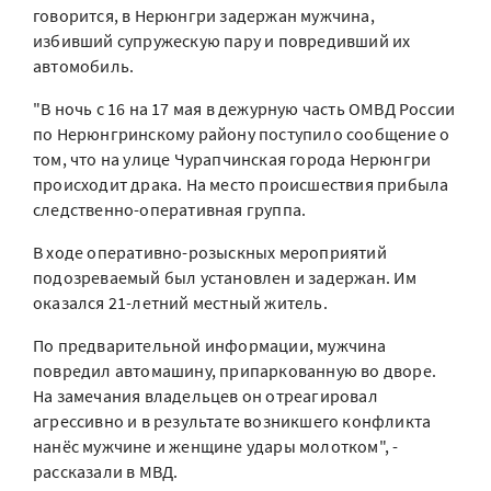
говорится, в Нерюнгри задержан мужчина,
избивший супружескую пару и повредивший их
автомобиль.
"В ночь с 16 на 17 мая в дежурную часть ОМВД России
по Нерюнгринскому району поступило сообщение о
том, что на улице Чурапчинская города Нерюнгри
происходит драка. На место происшествия прибыла
следственно-оперативная группа.
В ходе оперативно-розыскных мероприятий
подозреваемый был установлен и задержан. Им
оказался 21-летний местный житель.
По предварительной информации, мужчина
повредил автомашину, припаркованную во дворе.
На замечания владельцев он отреагировал
агрессивно и в результате возникшего конфликта
нанёс мужчине и женщине удары молотком", -
рассказали в МВД.