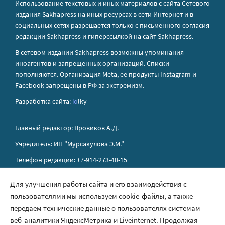
Использование текстовых и иных материалов с сайта Сетевого
издания Sakhapress на иных ресурсах в сети Интернет и в
социальных сетях разрешается только с письменного согласия
редакции Sakhapress и гиперссылкой на сайт Sakhapress.
В сетевом издании Sakhapress возможны упоминания
иноагентов
и
запрещенных организаций
. Списки
пополняются. Организация Metа, ее продукты Instagram и
Facebook запрещены в РФ за экстремизм.
Разработка сайта:
io
lky
Главный редактор: Яровиков А.Д.
Учредитель: ИП "Мурсакулова Э.М."
Телефон редакции: +7-914-273-40-15
E-mail редакции: sakhapress@mail.ru
Для улучшения работы сайта и его взаимодействия с
пользователями мы используем cookie-файлы, а также
Правила сайта
передаем технические данные о пользователях системам
Политика обработки персональных данных
веб-аналитики ЯндексМетрика и Liveinternet. Продолжая