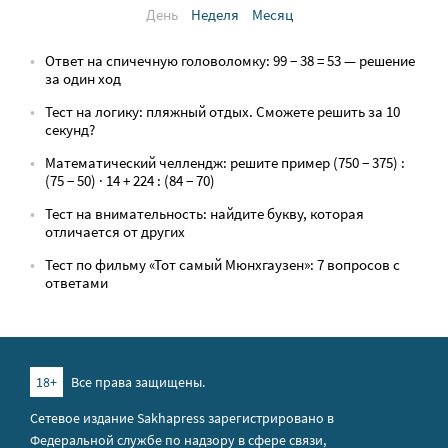
День
Неделя
Месяц
Ответ на спичечную головоломку: 99 − 38 = 53 — решение
за один ход
Тест на логику: пляжный отдых. Сможете решить за 10
секунд?
Математический челлендж: решите пример (750 − 375) :
(75 − 50) · 14 + 224 : (84 − 70)
Тест на внимательность: найдите букву, которая
отличается от других
Тест по фильму «Тот самый Мюнхгаузен»: 7 вопросов с
ответами
18+
Все права защищены.
Сетевое издание Sakhapress зарегистрировано в
Федеральной службе по надзору в сфере связи,