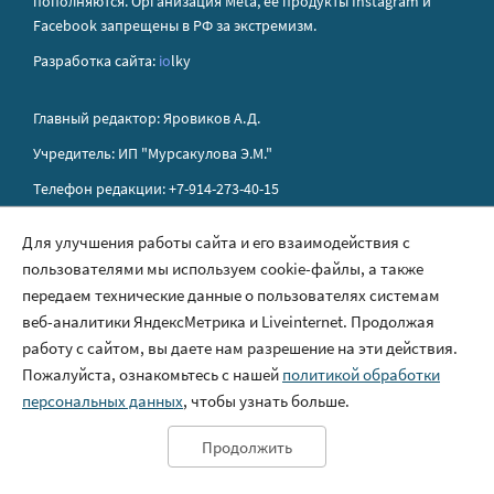
пополняются. Организация Metа, ее продукты Instagram и
Facebook запрещены в РФ за экстремизм.
Разработка сайта:
io
lky
Главный редактор: Яровиков А.Д.
Учредитель: ИП "Мурсакулова Э.М."
Телефон редакции: +7-914-273-40-15
E-mail редакции: sakhapress@mail.ru
Для улучшения работы сайта и его взаимодействия с
пользователями мы используем cookie-файлы, а также
Правила сайта
передаем технические данные о пользователях системам
Политика обработки персональных данных
веб-аналитики ЯндексМетрика и Liveinternet. Продолжая
работу с сайтом, вы даете нам разрешение на эти действия.
Размещение рекламы
Пожалуйста, ознакомьтесь с нашей
политикой обработки
Контакты
персональных данных
, чтобы узнать больше.
Продолжить