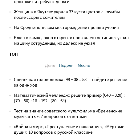
прохожих и требуют деньги
Женщина в Якутске украла 33 куста цветов с клумбы
после ссоры с сожителем
На Среднетюнгском месторождении прошли учения
Ключ в замке, окно открыто: постоялец гостиницы угнал
машину сотрудницы, но далеко не уехал
ТОП
День
Неделя
Месяц
Спичечная головоломка: 99 − 38 = 53 — найдите решение
за один ход
Математический челлендж: решите пример (640 − 320) :
(70 − 50) · 16 + 192 : (80 − 64)
Тест на знание советского мультфильма «Бременские
музыканты»: 7 вопросов с ответами
«Война и мир», «Преступление и наказание», «Мёртвые
души»: 10 вопросов о русской классике