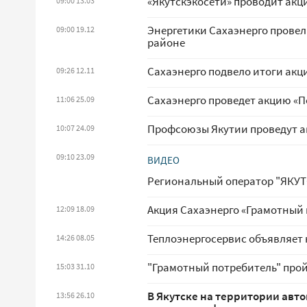
«Якутскэкосети» проводит акци
09:00 13.03
Энергетики Сахаэнерго провел
09:00 19.12
районе
Сахаэнерго подвело итоги акци
09:26 12.11
Сахаэнерго проведет акцию «П
11:06 25.09
Профсоюзы Якутии проведут а
10:07 24.09
09:10 23.09
ВИДЕО
Региональный оператор "ЯКУТ
Акция Сахаэнерго «Грамотный
12:09 18.09
Теплоэнергосервис объявляет
14:26 08.05
"Грамотный потребитель" прой
15:03 31.10
В Якутске на территории авто
13:56 26.10