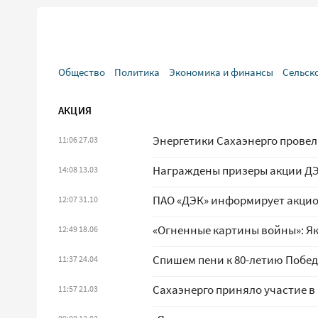
Общество
Политика
Экономика и финансы
Сельск
АКЦИЯ
Энергетики Сахаэнерго прове
11:06 27.03
Награждены призеры акции ДЭ
14:08 13.03
ПАО «ДЭК» информирует акцио
12:07 31.10
«Огненные картины войны»: Я
12:49 18.06
Спишем пени к 80-летию Побе
11:37 24.04
Сахаэнерго приняло участие в
11:57 21.03