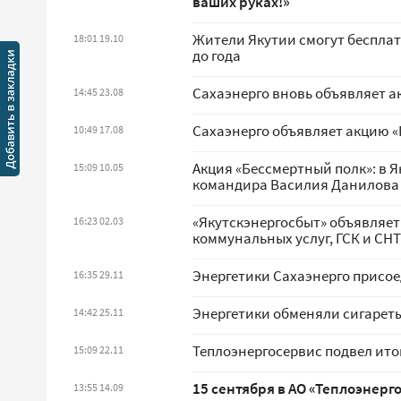
ваших руках!»
Жители Якутии смогут бесплат
18:01 19.10
до года
Сахаэнерго вновь объявляет а
14:45 23.08
Сахаэнерго объявляет акцию «
10:49 17.08
Акция «Бессмертный полк»: в 
15:09 10.05
командира Василия Данилова
«Якутскэнергосбыт» объявляе
16:23 02.03
коммунальных услуг, ГСК и СНТ
Энергетики Сахаэнерго присое
16:35 29.11
Энергетики обменяли сигарет
14:42 25.11
Теплоэнергосервис подвел ито
15:09 22.11
15 сентября в АО «Теплоэнерг
13:55 14.09