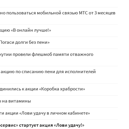
но пользоваться мобильной связью МТС от 3 месяцев
кцию «В онлайн лучше!»
Погаси долги без пени»
Якутии провели флешмоб памяти отважного
т акцию по списанию пени для исполнителей
динились к акции «Коробка храбрости»
ы на витамины
ги акции «Лови удачу в личном кабинете»
осервис» стартует акция «Лови удачу!»