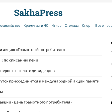
ое хозяйство
Криминал и ЧС
Чтиво
Столица
Спорт
Все о пра
ли акцию «Грамотный потребитель»
К по списанию пени
неров о выплате дивидендов
кутск присоединится к международной акции памяти
ды
 акции «День грамотного потребителя»