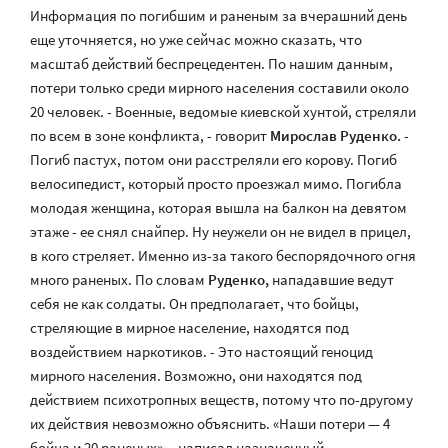
Информация по погибшим и раненым за вчерашний день
еще уточняется, но уже сейчас можно сказать, что
масштаб действий беспрецедентен. По нашим данным,
потери только среди мирного населения составили около
20 человек. - Военные, ведомые киевской хунтой, стреляли
по всем в зоне конфликта, - говорит
Мирослав Руденко.
-
Погиб пастух, потом они расстреляли его корову. Погиб
велосипедист, который просто проезжал мимо. Погибла
молодая женщина, которая вышла на балкон на девятом
этаже - ее снял снайпер. Ну неужели он не видел в прицел,
в кого стреляет. Именно из-за такого беспорядочного огня
много раненых. По словам
Руденко,
нападавшие ведут
себя не как солдаты. Он предполагает, что бойцы,
стреляющие в мирное население, находятся под
воздействием наркотиков. - Это настоящий геноцид
мирного населения. Возможно, они находятся под
действием психотропных веществ, потому что по-другому
их действия невозможно объяснить. «Наши потери — 4
бойца и 20 раненых», - написал назначенный