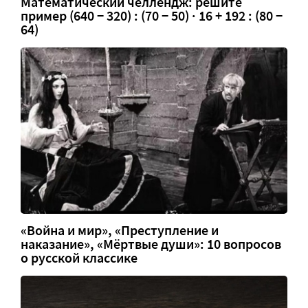
Математический челлендж: решите
пример (640 − 320) : (70 − 50) · 16 + 192 : (80 −
64)
«Война и мир», «Преступление и
наказание», «Мёртвые души»: 10 вопросов
о русской классике