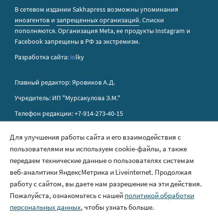
В сетевом издании Sakhapress возможны упоминания
иноагентов
и
запрещенных организаций
. Списки
пополняются. Организация Metа, ее продукты Instagram и
Facebook запрещены в РФ за экстремизм.
Разработка сайта:
io
lky
Главный редактор: Яровиков А.Д.
Учредитель: ИП "Мурсакулова Э.М."
Телефон редакции: +7-914-273-40-15
E-mail редакции: sakhapress@mail.ru
Для улучшения работы сайта и его взаимодействия с
пользователями мы используем cookie-файлы, а также
Правила сайта
передаем технические данные о пользователях системам
Политика обработки персональных данных
веб-аналитики ЯндексМетрика и Liveinternet. Продолжая
работу с сайтом, вы даете нам разрешение на эти действия.
Размещение рекламы
Пожалуйста, ознакомьтесь с нашей
политикой обработки
Контакты
персональных данных
, чтобы узнать больше.