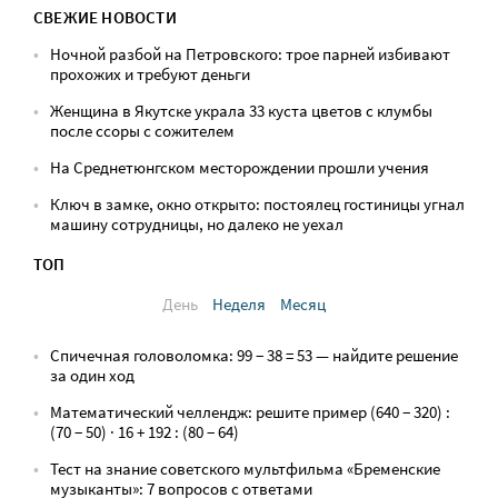
СВЕЖИЕ НОВОСТИ
Ночной разбой на Петровского: трое парней избивают
прохожих и требуют деньги
Женщина в Якутске украла 33 куста цветов с клумбы
после ссоры с сожителем
На Среднетюнгском месторождении прошли учения
Ключ в замке, окно открыто: постоялец гостиницы угнал
машину сотрудницы, но далеко не уехал
ТОП
День
Неделя
Месяц
Спичечная головоломка: 99 − 38 = 53 — найдите решение
за один ход
Математический челлендж: решите пример (640 − 320) :
(70 − 50) · 16 + 192 : (80 − 64)
Тест на знание советского мультфильма «Бременские
музыканты»: 7 вопросов с ответами