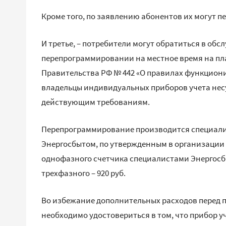
Кроме того, по заявлению абонентов их могут п
И третье, – потребители могут обратиться в о
перепрограммировании на местное время на пла
Правительства РФ № 442 «О правилах функцион
владельцы индивидуальных приборов учета несу
действующим требованиям.
Перепрограммирование производится специали
Энергосбытом, по утвержденным в организации
однофазного счетчика специалистами Энергосбыт
трехфазного – 920 руб.
Во избежание дополнительных расходов перед п
необходимо удостовериться в том, что прибор у