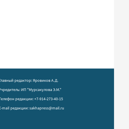
Главный редактор: Яровиков А.Д.
Учредитель: ИП "Мурсакулова Э.М."
Телефон редакции: +7-914-273-40-15
E-mail редакции: sakhapress@mail.ru