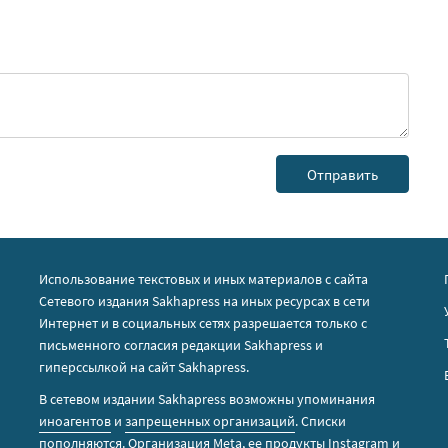
Использование текстовых и иных материалов с сайта
Сетевого издания Sakhapress на иных ресурсах в сети
Интернет и в социальных сетях разрешается только с
письменного согласия редакции Sakhapress и
гиперссылкой на сайт Sakhapress.
В сетевом издании Sakhapress возможны упоминания
иноагентов
и
запрещенных организаций
. Списки
пополняются. Организация Metа, ее продукты Instagram и