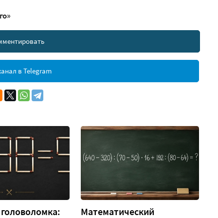
го»
мментировать
анал в Telegram
 головоломка:
Математический