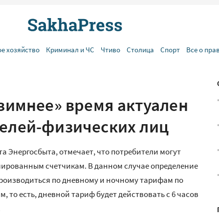
ое хозяйство
Криминал и ЧС
Чтиво
Столица
Спорт
Все о пра
«зимнее» время актуален
телей-физических лиц
а Энергосбыта, отмечает, что потребители могут
ированным счетчикам. В данном случае определение
производиться по дневному и ночному тарифам по
то есть, дневной тариф будет действовать с 6 часов
.