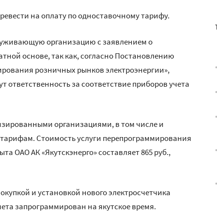
еревести на оплату по одноставочному тарифу.
бслуживающую организацию с заявлением о
тной основе, так как, согласно Постановлению
ирования розничных рынков электроэнергии»,
т ответственность за соответствие приборов учета
зированными организациями, в том числе и
 тарифам. Стоимость услуги перепрограммирования
а ОАО АК «Якутскэнерго» составляет 865 руб.,
окупкой и установкой нового электросчетчика
чета запрограммирован на якутское время.