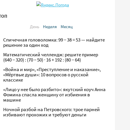
ТОП
День
Неделя
Месяц
Спичечная головоломка: 99 − 38 = 53 — найдите
решение за один ход
Математический челлендж: решите пример
(640 − 320) : (70 − 50) · 16 + 192 : (80 − 64)
«Война и мир», «Преступление и наказание»,
«Мёртвые души»: 10 вопросов о русской
классике
«Лицо у нее было разбито»: якутский коуч Анна
Фомина спасла женщину от избиения в
машине
Ночной разбой на Петровского: трое парней
избивают прохожих и требуют деньги