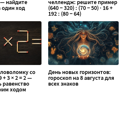
3 — найдите
челлендж: решите пример
 один ход
(640 − 320) : (70 − 50) · 16 +
192 : (80 − 64)
оловоломку со
День новых горизонтов:
 + 3 × 2 = 2 —
гороскоп на 8 августа для
ь равенство
всех знаков
ним ходом