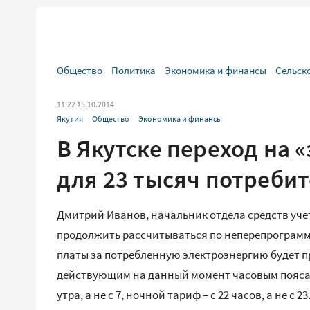
Общество
Политика
Экономика и финансы
Сельск
11:22 15.10.2014
Якутия
Общество
Экономика и финансы
В Якутске переход на 
для 23 тысяч потреби
Дмитрий Иванов, начальник отдела средств учет
продолжить рассчитываться по неперепрограмм
платы за потребленную электроэнергию будет 
действующим на данный момент часовым поясам, 
утра, а не с 7, ночной тариф – с 22 часов, а не с 23