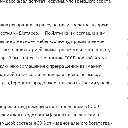
м» рассказал депутат Госдумы, член высшего совета
ких репараций за разрушения и зверства по время
вестиям» Дегтярев. — По Ялтинским соглашениям
льшинстве своем мебель, одежду, промышленное
и так являлись армейскими трофеями и, конечно же,
торый был нанесен экономике СССР войной. Хотя с
аключено соглашение о прекращении взимания
манией таких соглашений заключено не было, а
е того, Германия продолжает наносить России ущерб,
варов и труд немецких военнопленных в СССР,
 время как в ходе войны (согласно заключению
 ущерб составил 30% от «национального богатства»