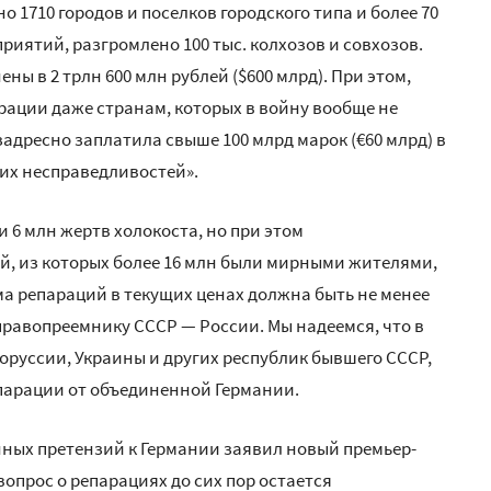
 1710 городов и поселков городского типа и более 70
приятий, разгромлено 100 тыс. колхозов и совхозов.
ны в 2 трлн 600 млн рублей ($600 млрд). При этом,
рации даже странам, которых в войну вообще не
адресно заплатила свыше 100 млрд марок (€60 млрд) в
их несправедливостей».
 6 млн жертв холокоста, но при этом
й, из которых более 16 млн были мирными жителями,
ма репараций в текущих ценах должна быть не менее
правопреемнику СССР — России. Мы надеемся, что в
оруссии, Украины и других республик бывшего СССР,
парации от объединенной Германии.
ных претензий к Германии заявил новый премьер-
вопрос о репарациях до сих пор остается