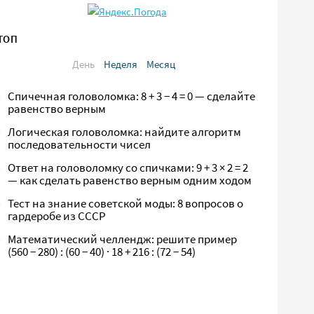
ТОП
День
Неделя
Месяц
Спичечная головоломка: 8 + 3 − 4 = 0 — сделайте
равенство верным
Логическая головоломка: найдите алгоритм
последовательности чисел
Ответ на головоломку со спичками: 9 + 3 × 2 = 2
— как сделать равенство верным одним ходом
Тест на знание советской моды: 8 вопросов о
гардеробе из СССР
Математический челлендж: решите пример
(560 − 280) : (60 − 40) · 18 + 216 : (72 − 54)