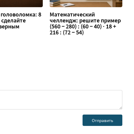
головоломка: 8
Математический
 — сделайте
челлендж: решите пример
 верным
(560 − 280) : (60 − 40) · 18 +
216 : (72 − 54)