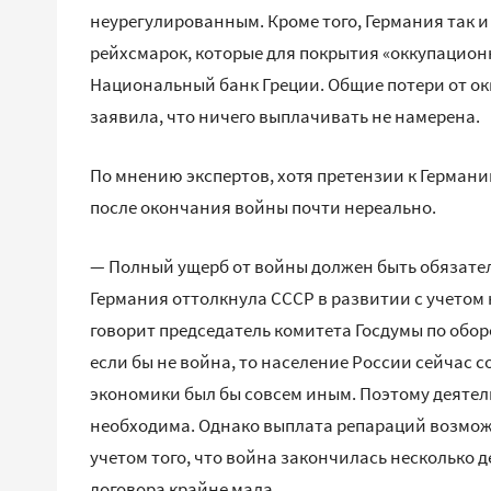
неурегулированным. Кроме того, Германия так и
рейхсмарок, которые для покрытия «оккупационн
Национальный банк Греции. Общие потери от ок
заявила, что ничего выплачивать не намерена.
По мнению экспертов, хотя претензии к Германи
после окончания войны почти нереально.
— Полный ущерб от войны должен быть обязател
Германия оттолкнула СССР в развитии с учетом
говорит председатель комитета Госдумы по обор
если бы не война, то население России сейчас с
экономики был бы совсем иным. Поэтому деятел
необходима. Однако выплата репараций возможн
учетом того, что война закончилась несколько 
договора крайне мала.