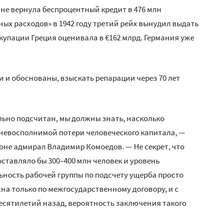
 не вернула беспроцентный кредит в 476 млн
ых расходов» в 1942 году третий рейх вынудил выдать
купации Греция оценивала в €162 млрд. Германия уже
и и обоснованы, взыскать репарации через 70 лет
ьно подсчитан, мы должны знать, насколько
 невосполнимой потери человеческого капитала, —
оне адмирал Владимир Комоедов. — Не секрет, что
оставляло бы 300–400 млн человек и уровень
ьность рабочей группы по подсчету ущерба просто
а только по межгосударственному договору, и с
десятилетий назад, вероятность заключения такого