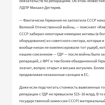
обязательств по репарациям. Об этом «Известия
ЛДПР Михаил Дегтярев.
— Фактически Германия не заплатила СССР ника
Великой Отечественной войны, — поясняет «Из
СССР забирал некоторые немецкие активы (в бо
оборудование) из советского сектора, которые 
вообще никак не компенсировали тот ущерб, ко
нашим союзником — ГДР — после войны было з
репараций, с ФРГ и тем более объединенной Гер
значит, вопрос открыт и весьма актуален. Боле
продавливая незаконные санкции в ЕС.
Даже если подсчитать стоимость вывезенных то
репарации с ГДР не превысили $15–16 млрд. В то
государственной комиссии СССР) материальный