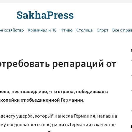
ое хозяйство
Криминал и ЧС
Чтиво
Столица
Спорт
Все о пра
требовать репараций от
ва, несправедливо, что страна, победившая в
 копейки от объединенной Германии.
дсчету ущерба, который нанесла Германия, напав на
мму предполагается предъявить Германии в качестве