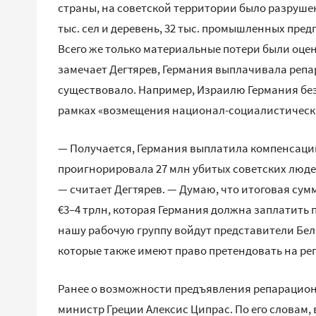
страны, на советской территории было разрушено
тыс. сел и деревень, 32 тыс. промышленных пред
Всего же только материальные потери были оцене
замечает Дегтярев, Германия выплачивала репа
существовало. Например, Израилю Германия без
рамках «возмещения национал-социалистическ
— Получается, Германия выплатила компенсации
проигнорировала 27 млн убитых советских люде
— считает Дегтярев. — Думаю, что итоговая сум
€3–4 трлн, которая Германия должна заплатить 
нашу рабочую группу войдут представители Бел
которые также имеют право претендовать на ре
Ранее о возможности предъявления репарацион
министр Греции Алексис Ципрас. По его словам, 