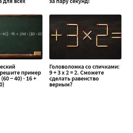
а для всех
за пару секунд!
еский
Головоломка со спичками:
 решите пример
9 + 3 х 2 = 2. Сможете
 (60 − 40) · 16 +
сделать равенство
0)
верным?