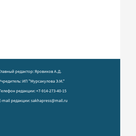
Главный редактор: Яровиков А.Д.
Учредитель: ИП "Мурсакулова Э.М."
Телефон редакции: +7-914-273-40-15
E-mail редакции: sakhapress@mail.ru