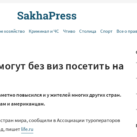
ое хозяйство
Криминал и ЧС
Чтиво
Столица
Спорт
Все о пра
могут без виз посетить на
етно повысился и у жителей многих других стран.
нам и американцам.
19 стран мира, сообщили в Ассоциации туроператоров
ад, пишет
life.ru