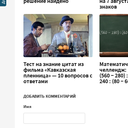
решение найдено
на 7 август
знаков
Тест на знание цитат из
Математич
фильма «Кавказская
челлендж:
пленница» — 10 вопросов с
(560 − 280) :
ответами
240 : (80 − 6
ДОБАВИТЬ КОММЕНТАРИЙ
Имя