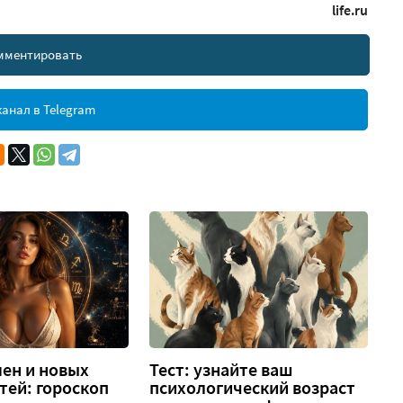
life.ru
мментировать
анал в Telegram
ен и новых
Тест: узнайте ваш
тей: гороскоп
психологический возраст