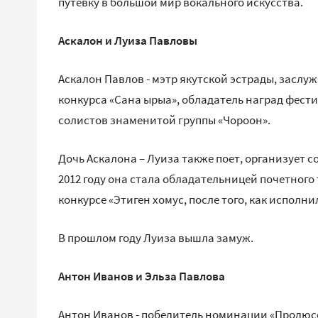
путевку в большой мир вокального искусства.
Аскалон и Луиза Павловы
Аскалон Павлов - мэтр якутской эстрады, заслу
конкурса «Сана ырыа», обладатель наград фести
солистов знаменитой группы «Чороон».
Дочь Аскалона – Луиза также поет, организует с
2012 году она стала обладательницей почетного
конкурсе «Этиген хомус, после того, как испол
В прошлом году Луиза вышла замуж.
Антон Иванов и Эльза Павлова
Антон Иванов - победитель номинации «Продюсер