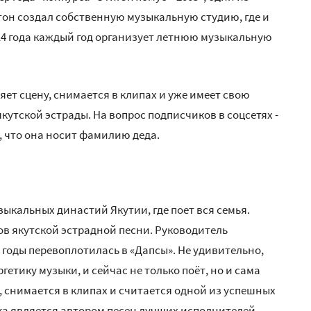
тон создал собственную музыкальную студию, где и
014 года каждый год организует летнюю музыкальную
яет сцену, снимается в клипах и уже имеет свою
утской эстрады. На вопрос подписчиков в соцсетях -
, что она носит фамилию деда.
зыкальных династий Якутии, где поет вся семья.
оков якутской эстрадной песни. Руководитель
 годы перевоплотилась в «Дапсы». Не удивительно,
гетику музыки, и сейчас не только поёт, но и сама
 снимается в клипах и считается одной из успешных
ка является автором песен лучших исполнителей