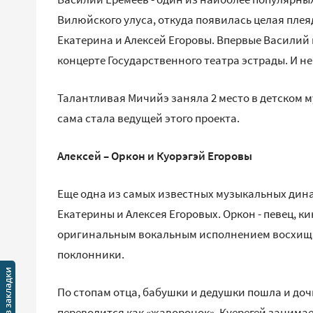
Вилюйского улуса, откуда появилась целая плея
Екатерина и Алексей Егоровы. Впервые Василий в
концерте Государственного театра эстрады. И не
Талантливая Мичийэ заняла 2 место в детском му
сама стала ведущей этого проекта.
Алексей – Оркон и Куорэгэй Егоровы
Еще одна из самых известных музыкальных дина
Екатерины и Алексея Егоровых. Оркон - певец, ки
оригинальным вокальным исполнением восхищ
поклонники.
По стопам отца, бабушки и дедушки пошла и доч
переводится как «жаворонок». Куерегей занимае