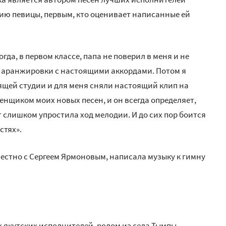
ию певицы, первым, кто оценивает написанные ей
тогда, в первом классе, папа не поверил в меня и не
е аранжировки с настоящими аккордами. Потом я
ящей студии и для меня сняли настоящий клип на
енщиком моих новых песен, и он всегда определяет,
 слишком упростила ход мелодии. И до сих пор боится
стях».
местно с Сергеем Ярмоновым, написала музыку к гимну
х якутских исполнителей, родом из села Тымпы