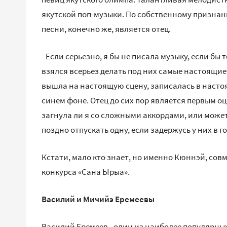
якутской поп-музыки. По собственному признан
песни, конечно же, является отец.
- Если серьезно, я бы не писала музыку, если бы 
взялся всерьез делать под них самые настоящи
вышла на настоящую сцену, записалась в насто
синем фоне. Отец до сих пор является первым оц
загнула ли я со сложными аккордами, или может
поздно отпускать одну, если задержусь у них в го
Кстати, мало кто знает, но именно Кюннэй, сов
конкурса «Сана Ырыа».
Василий и Мичийэ Еремеевы
Василий Еремеев - один из наиболее популярны