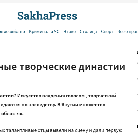
ое хозяйство
Криминал и ЧС
Чтиво
Столица
Спорт
Все о пра
ные творческие династии
стии? Искусство владения голосом , творческий
ередаются по наследству. В Якутии множество
 областях.
ых талантливые отцы вывели на сцену и дали первую