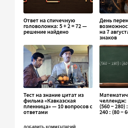
Ответ на спичечную
День перем
головоломка: 5 + 2 = 72 —
возможнос
решение найдено
на 7 август
знаков
Тест на знание цитат из
Математич
фильма «Кавказская
челлендж:
пленница» — 10 вопросов с
(560 − 280) :
ответами
240 : (80 − 6
ДОБАВИТЬ КОММЕНТАРИЙ