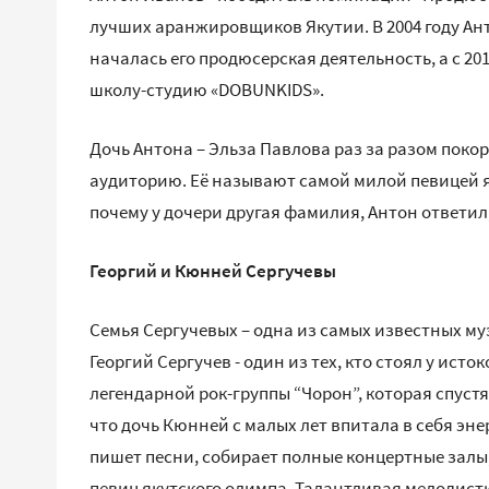
лучших аранжировщиков Якутии. В 2004 году Ан
началась его продюсерская деятельность, а с 2
школу-студию «DOBUNKIDS».
Дочь Антона – Эльза Павлова раз за разом покор
аудиторию. Её называют самой милой певицей як
почему у дочери другая фамилия, Антон ответил
Георгий и Кюнней Сергучевы
Семья Сергучевых – одна из самых известных му
Георгий Сергучев - один из тех, кто стоял у ист
легендарной рок-группы “Чорон”, которая спустя
что дочь Кюнней с малых лет впитала в себя энер
пишет песни, собирает полные концертные залы,
певиц якутского олимпа. Талантливая мелодист