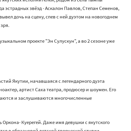
да эстрадных звёзд - Аскалон Павлов, Степан Семенов,
ывел дочь на сцену, спев с ней дуэтом на новогоднем
 зря.
зыкальном проекте "Эн Сулускун", а во 2 сезоне уже
стий Якутии, начавшаяся с легендарного дуэта
ноактер, артист Саха театра, продюсер и шоумен. Его
аются и заслушиваются многочисленные
ь Оркона- Куерегей. Даже имя девушки с якутского
тся в образцовой детской творческой студии