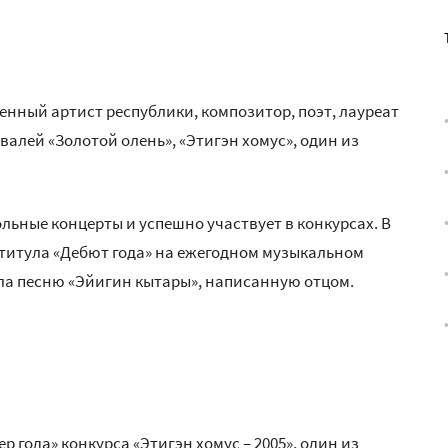
женный артист республики, композитор, поэт, лауреат
валей «Золотой олень», «Этигэн хомус», один из
ольные концерты и успешно участвует в конкурсах. В
 титула «Дебют года» на ежегодном музыкальном
нила песню «Эйигин кытары», написанную отцом.
 года» конкурса «Этигэн хомус – 2005», один из