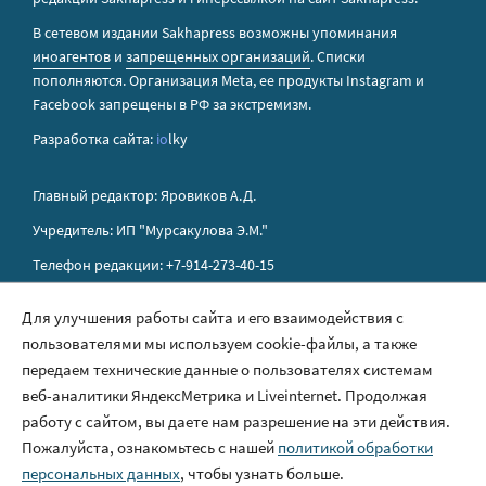
В сетевом издании Sakhapress возможны упоминания
иноагентов
и
запрещенных организаций
. Списки
пополняются. Организация Metа, ее продукты Instagram и
Facebook запрещены в РФ за экстремизм.
Разработка сайта:
io
lky
Главный редактор: Яровиков А.Д.
Учредитель: ИП "Мурсакулова Э.М."
Телефон редакции: +7-914-273-40-15
E-mail редакции: sakhapress@mail.ru
Для улучшения работы сайта и его взаимодействия с
пользователями мы используем cookie-файлы, а также
Правила сайта
передаем технические данные о пользователях системам
Политика обработки персональных данных
веб-аналитики ЯндексМетрика и Liveinternet. Продолжая
работу с сайтом, вы даете нам разрешение на эти действия.
Размещение рекламы
Пожалуйста, ознакомьтесь с нашей
политикой обработки
Контакты
персональных данных
, чтобы узнать больше.