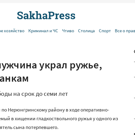
ое хозяйство
Криминал и ЧС
Чтиво
Столица
Спорт
Все о пра
ужчина украл ружье,
банкам
ды на срок до семи лет
 по Нерюнгринскому району в ходе оперативно-
мый в хищении гладкоствольного ружья у одного из
ятель сына потерпевшего.