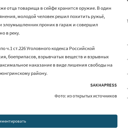
аже отца товарища в сейфе хранится оружие. В один
ьянения, молодой человек решил похитить ружьё,
ри злоумышленник проник в гараж и совершил
о в реку.
по ч.1 ст.226 Уголовного кодекса Российской
ия, боеприпасов, взрывчатых веществ и взрывных
максимальное наказание в виде лишения свободы на
ерюнгринскому району.
SAKHAPRESS
Фото: из открытых источников
мментировать