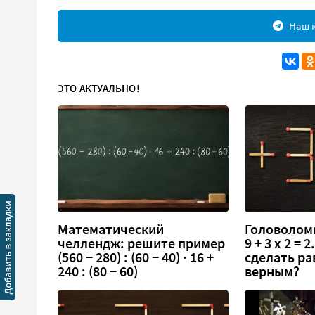
Наш к
ЭТО АКТУАЛЬНО!
Математический
Головоломк
челлендж: решите пример
9 + 3 х 2 =
(560 − 280) : (60 − 40) · 16 +
сделать ра
240 : (80 − 60)
верным?