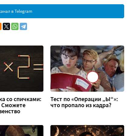
анал в Telegram
а со спичками:
Тест по «Операции „Ы“»:
 2. Сможете
что пропало из кадра?
венство