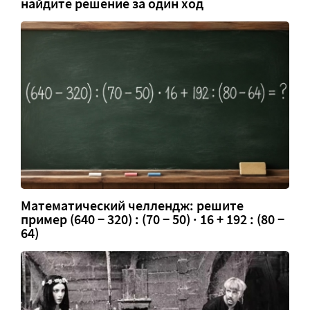
найдите решение за один ход
Математический челлендж: решите
пример (640 − 320) : (70 − 50) · 16 + 192 : (80 −
64)