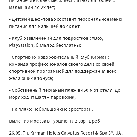
питание, детские смеси. Бесплатно для гостей с
малышами до 2х лет;
- Детский шеф-повар составит персональное меню
питания для малышей до 4х лет;
- Клуб развлечений для подростков : XBox,
PlayStation, бильярд бесплатны;
- Спортивно-оздоровительный клуб Кирман:
команда профессионалов своего дела со своей
спортивной программой для поддержания всех
желающих в тонусе;
- Собственный песчаный пляж в 450 м от отеля. До
моря ходит шатл – паровозик;
- На пляже небольшой снек ресторан.
Вылет из Москва в Турцию на 2 взр+1 реб
26.05, 7н, Kirman Hotels Calyptus Resort & Spa 5*, UA,