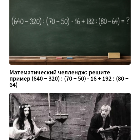
Математический челлендж: решите
пример (640 − 320) : (70 − 50) · 16 + 192 : (80 −
64)