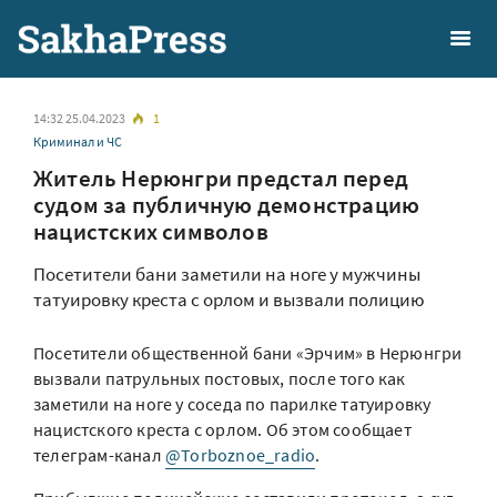
14:32 25.04.2023
1
Криминал и ЧС
Житель Нерюнгри предстал перед
судом за публичную демонстрацию
нацистских символов
Посетители бани заметили на ноге у мужчины
татуировку креста с орлом и вызвали полицию
Посетители общественной бани «Эрчим» в Нерюнгри
вызвали патрульных постовых, после того как
заметили на ноге у соседа по парилке татуировку
нацистского креста с орлом. Об этом сообщает
телеграм-канал
@Torboznoe_radio
.