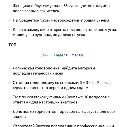
Женщина в Якутске украла 33 куста цветов с клумбы
после ссоры с сожителем
На Среднетюнгском месторождении прошли учения
Ключ в замке, окно открыто: постоялец гостиницы угнал
машину сотрудницы, но далеко не уехал
ТОП
День
Неделя
Месяц
Логическая головоломка: найдите алгоритм
последовательности чисел
Ответ на головоломку со спичками: 9 + 3 × 2 = 2 — как
сделать равенство верным одним ходом
Тест по советскому фильму «Экипаж»: 10 вопросов с
ответами для настоящих знатоков
День новых горизонтов: гороскоп на 8 августа для всех
знаков
Строителей Якутска поздравили с профессиональным