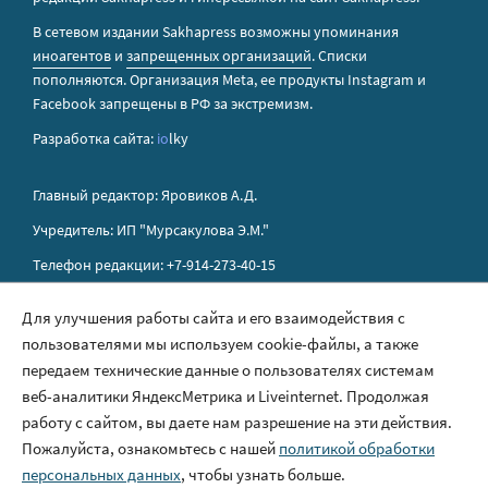
В сетевом издании Sakhapress возможны упоминания
иноагентов
и
запрещенных организаций
. Списки
пополняются. Организация Metа, ее продукты Instagram и
Facebook запрещены в РФ за экстремизм.
Разработка сайта:
io
lky
Главный редактор: Яровиков А.Д.
Учредитель: ИП "Мурсакулова Э.М."
Телефон редакции: +7-914-273-40-15
E-mail редакции: sakhapress@mail.ru
Для улучшения работы сайта и его взаимодействия с
пользователями мы используем cookie-файлы, а также
Правила сайта
передаем технические данные о пользователях системам
Политика обработки персональных данных
веб-аналитики ЯндексМетрика и Liveinternet. Продолжая
работу с сайтом, вы даете нам разрешение на эти действия.
Размещение рекламы
Пожалуйста, ознакомьтесь с нашей
политикой обработки
Контакты
персональных данных
, чтобы узнать больше.