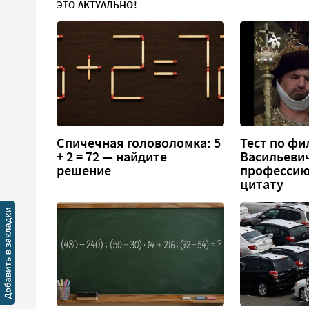
ЭТО АКТУАЛЬНО!
Спичечная головоломка: 5
Тест по фи
+ 2 = 72 — найдите
Васильеви
решение
профессию
цитату