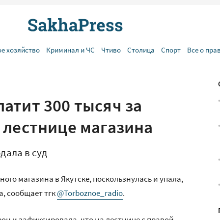
ое хозяйство
Криминал и ЧС
Чтиво
Столица
Спорт
Все о пра
атит 300 тысяч за
 лестнице магазина
дала в суд
ого магазина в Якутске, поскользнулась и упала,
а, сообщает тгк
@Torboznoe_radio
.
фон и зафиксировала, что на лестнице с правой