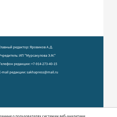
Главный редактор: Яровиков А.Д.
Учредитель: ИП "Мурсакулова Э.М."
Телефон редакции: +7-914-273-40-15
E-mail редакции: sakhapress@mail.ru
 данные о пользователях системам веб-аналитики