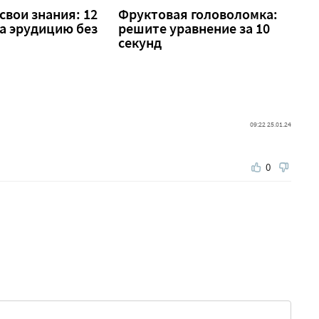
свои знания: 12
Фруктовая головоломка:
а эрудицию без
решите уравнение за 10
секунд
09:22 25.01.24
0