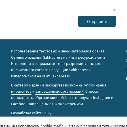
Использование текстовых и иных материалов с сайта
Сетевого издания Sakhapress на иных ресурсах в сети
Интернет и в социальных сетях разрешается только с
письменного согласия редакции Sakhapress и
гиперссылкой на сайт Sakhapress.
В сетевом издании Sakhapress возможны упоминания
иноагентов
и
запрещенных организаций
. Списки
пополняются. Организация Metа, ее продукты Instagram и
Facebook запрещены в РФ за экстремизм.
Разработка сайта:
io
lky
елями мы используем cookie-файлы, а также передаем технические