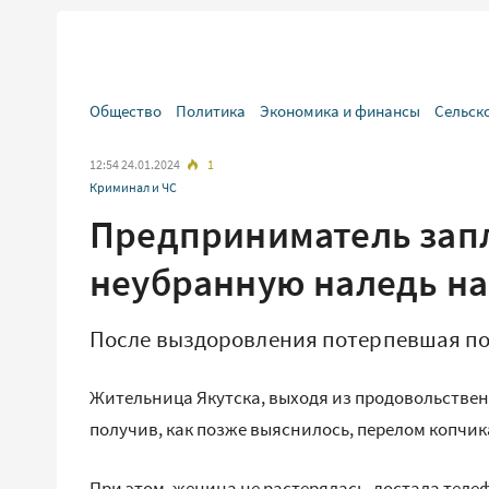
Общество
Политика
Экономика и финансы
Сельск
12:54 24.01.2024
1
Криминал и ЧС
Предприниматель запл
неубранную наледь на
После выздоровления потерпевшая по
Жительница Якутска, выходя из продовольственн
получив, как позже выяснилось, перелом копчик
При этом, женина не растерялась, достала теле