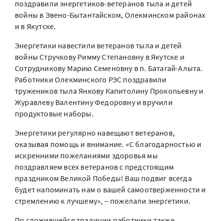
поздравили энергетиков-ветеранов тыла и детей
войны в Эвено-Бытантайском, Олекминском районах
и в Якутске.
Энергетики навестили ветеранов тыла и детей
войны Стручкову Римму Степановну в Якутске и
Сотрудникову Марию Семеновну в п. Батагай-Алыта.
Работники Олекминского РЭС поздравили
тружеников тыла Янкову Капитолину Прокопьевну и
Журавлеву Валентину Федоровну и вручили
продуктовые наборы.
Энергетики регулярно навещают ветеранов,
оказывая помощь и внимание. «С благодарностью и
искренними пожеланиями здоровья мы
поздравляем всех ветеранов с предстоящим
праздником Великой Победы! Ваш подвиг всегда
будет напоминать нам о вашей самоотверженности и
стремлению к лучшему», – пожелали энергетики.
По сложившейся традиции работники также