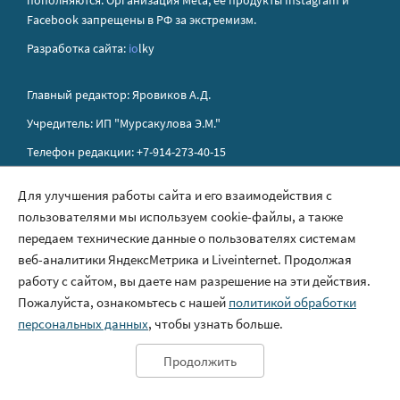
пополняются. Организация Metа, ее продукты Instagram и
Facebook запрещены в РФ за экстремизм.
Разработка сайта:
io
lky
Главный редактор: Яровиков А.Д.
Учредитель: ИП "Мурсакулова Э.М."
Телефон редакции: +7-914-273-40-15
E-mail редакции: sakhapress@mail.ru
Для улучшения работы сайта и его взаимодействия с
пользователями мы используем cookie-файлы, а также
Правила сайта
передаем технические данные о пользователях системам
Политика обработки персональных данных
веб-аналитики ЯндексМетрика и Liveinternet. Продолжая
работу с сайтом, вы даете нам разрешение на эти действия.
Размещение рекламы
Пожалуйста, ознакомьтесь с нашей
политикой обработки
Контакты
персональных данных
, чтобы узнать больше.
Продолжить