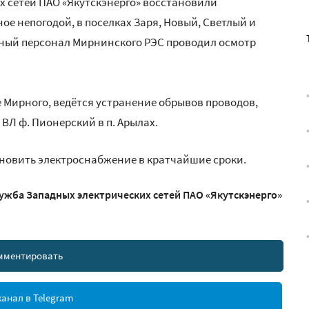
их сетей ПАО «Якутскэнерго» восстановили
е непогодой, в поселках Заря, Новый, Светлый и
вный персонал Мирнинского РЭС проводил осмотр
 Мирного, ведётся устранение обрывов проводов,
ВЛ ф. Пионерский в п. Арылах.
ановить электроснабжение в кратчайшие сроки.
ужба Западных электрических сетей ПАО «Якутскэнерго»
мментировать
анал в Telegram