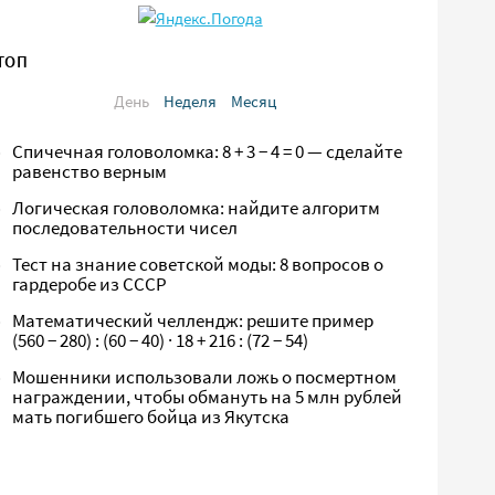
ТОП
День
Неделя
Месяц
Спичечная головоломка: 8 + 3 − 4 = 0 — сделайте
равенство верным
Логическая головоломка: найдите алгоритм
последовательности чисел
Тест на знание советской моды: 8 вопросов о
гардеробе из СССР
Математический челлендж: решите пример
(560 − 280) : (60 − 40) · 18 + 216 : (72 − 54)
Мошенники использовали ложь о посмертном
награждении, чтобы обмануть на 5 млн рублей
мать погибшего бойца из Якутска