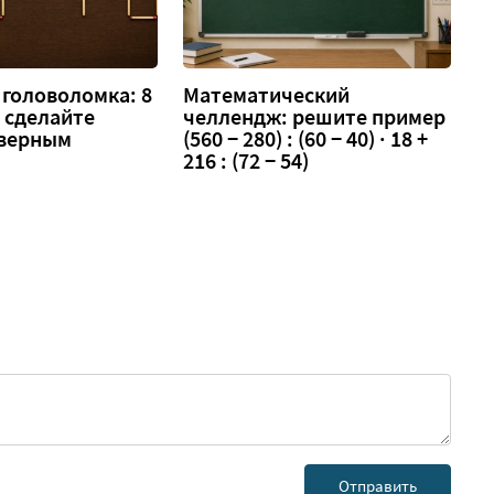
головоломка: 8
Математический
 — сделайте
челлендж: решите пример
 верным
(560 − 280) : (60 − 40) · 18 +
216 : (72 − 54)