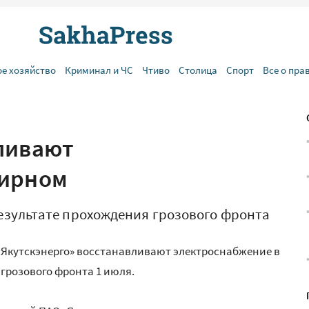
ое хозяйство
Криминал и ЧС
Чтиво
Столица
Спорт
Все о пра
ливают
Мирном
езультате прохождения грозового фронта
«Якутскэнерго» восстанавливают электроснабжение в
грозового фронта 1 июля.