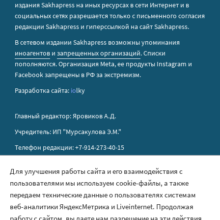
издания Sakhapress на иных ресурсах в сети Интернет и в
социальных сетях разрешается только с письменного согласия
редакции Sakhapress и гиперссылкой на сайт Sakhapress.
В сетевом издании Sakhapress возможны упоминания
иноагентов
и
запрещенных организаций
. Списки
пополняются. Организация Metа, ее продукты Instagram и
Facebook запрещены в РФ за экстремизм.
Разработка сайта:
io
lky
Главный редактор: Яровиков А.Д.
Учредитель: ИП "Мурсакулова Э.М."
Телефон редакции: +7-914-273-40-15
E-mail редакции: sakhapress@mail.ru
Для улучшения работы сайта и его взаимодействия с
пользователями мы используем cookie-файлы, а также
Правила сайта
передаем технические данные о пользователях системам
Политика обработки персональных данных
веб-аналитики ЯндексМетрика и Liveinternet. Продолжая
работу с сайтом, вы даете нам разрешение на эти действия.