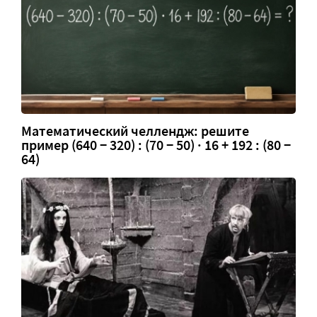
Математический челлендж: решите
пример (640 − 320) : (70 − 50) · 16 + 192 : (80 −
64)