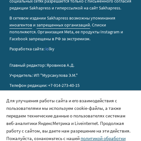
социальных сетях разрешается только с письменного согласия
редакции Sakhapress и гиперссылкой на сайт Sakhapress.
В сетевом издании Sakhapress возможны упоминания
иноагентов
и
запрещенных организаций
. Списки
пополняются. Организация Metа, ее продукты Instagram и
Facebook запрещены в РФ за экстремизм.
Разработка сайта:
io
lky
Главный редактор: Яровиков А.Д.
Учредитель: ИП "Мурсакулова Э.М."
Телефон редакции: +7-914-273-40-15
E-mail редакции: sakhapress@mail.ru
Для улучшения работы сайта и его взаимодействия с
пользователями мы используем cookie-файлы, а также
Правила сайта
передаем технические данные о пользователях системам
Политика обработки персональных данных
веб-аналитики ЯндексМетрика и Liveinternet. Продолжая
работу с сайтом, вы даете нам разрешение на эти действия.
Размещение рекламы
Пожалуйста, ознакомьтесь с нашей
политикой обработки