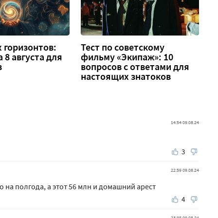
 горизонтов:
Тест по советскому
а 8 августа для
фильму «Экипаж»: 10
в
вопросов с ответами для
настоящих знатоков
14:54 09.08.24
3
22:59 09.08.24
 на полгода, а этот 56 млн и домашний арест
4
23:35 09.08.24