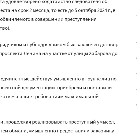
уста удовлетворено ходатайство следователя об
 на срок 2 месяца, то есть до 5 октября 2024 г., в
, обвиняемого в совершении преступления
тво).
дрядчиком и субподрядчиком был заключен договор
проспекта Ленина на участке от улицы Хабарова до
 подчиненные, действуя умышленно в группе лиц по
роектной документации, приобрели и поставили
не отвечающие требованиям максимальной
ики, продолжая реализовывать преступный умысел,
тем обмана, умышленно предоставили заказчику