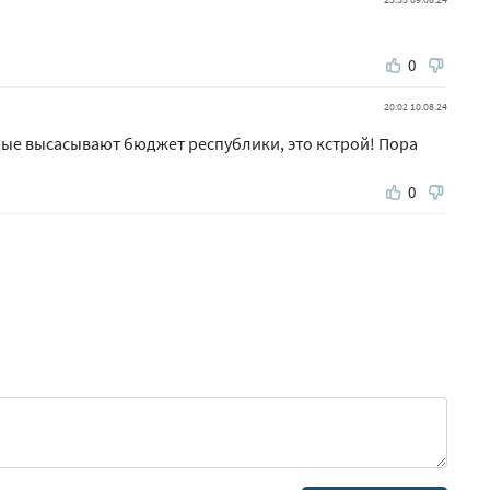
0
20:02 10.08.24
орые высасывают бюджет республики, это кстрой! Пора
0