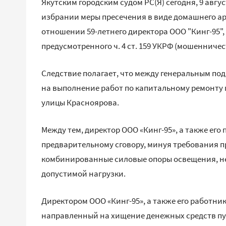
Якутским городским судом РС(Я) сегодня, 9 авг
избрании меры пресечения в виде домашнего ареста
отношении 59-летнего директора ООО "Кинг-95"
предусмотренного ч. 4 ст. 159 УКРФ (мошенничес
Следствие полагает, что между генеральным по
на выполнение работ по капитальному ремонту 
улицы Красноярова.
Между тем, директор ООО «Кинг-95», а также его
предварительному сговору, минуя требования п
комбинированные силовые опоры освещения, 
допустимой нагрузки.
Директором ООО «Кинг-95», а также его работн
направленный на хищение денежных средств пу