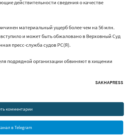
ующие действительности сведения о качестве
ричинен материальный ущерб более чем на 56 млн.
е вступило и может быть обжаловано в Верховный Суд
нная пресс-служба судов РС(Я).
теля подрядной организации обвиняют в хищении
SAKHAPRESS
ть комментарии
анал в Telegram