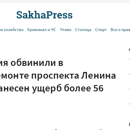
ое хозяйство
Криминал и ЧС
Чтиво
Столица
Спорт
Все о пра
я обвинили в
монте проспекта Ленина
нанесен ущерб более 56