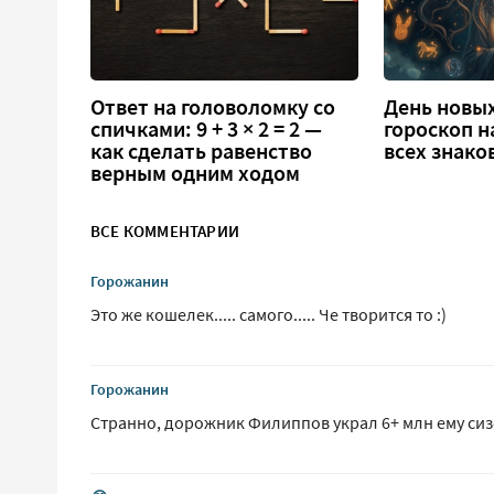
Ответ на головоломку со
День новых
спичками: 9 + 3 × 2 = 2 —
гороскоп н
как сделать равенство
всех знако
верным одним ходом
ВСЕ КОММЕНТАРИИ
Горожанин
Это же кошелек..... самого..... Че творится то :)
Горожанин
Странно, дорожник Филиппов украл 6+ млн ему сизо