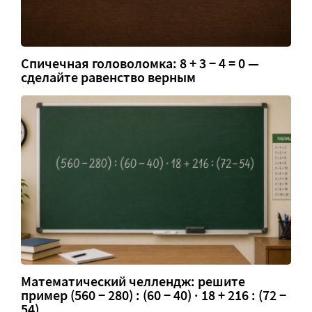
Спичечная головоломка: 8 + 3 − 4 = 0 —
сделайте равенство верным
Математический челлендж: решите
пример (560 − 280) : (60 − 40) · 18 + 216 : (72 −
54)