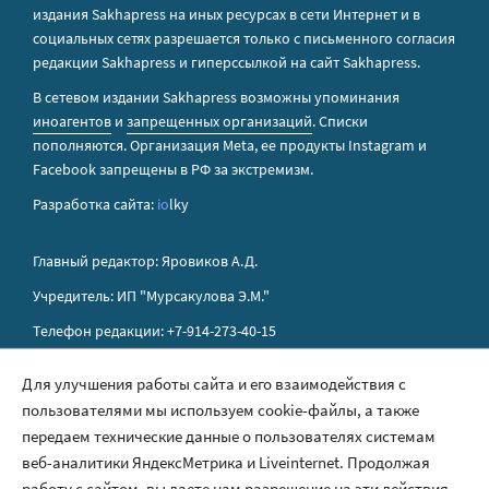
издания Sakhapress на иных ресурсах в сети Интернет и в
социальных сетях разрешается только с письменного согласия
редакции Sakhapress и гиперссылкой на сайт Sakhapress.
В сетевом издании Sakhapress возможны упоминания
иноагентов
и
запрещенных организаций
. Списки
пополняются. Организация Metа, ее продукты Instagram и
Facebook запрещены в РФ за экстремизм.
Разработка сайта:
io
lky
Главный редактор: Яровиков А.Д.
Учредитель: ИП "Мурсакулова Э.М."
Телефон редакции: +7-914-273-40-15
E-mail редакции: sakhapress@mail.ru
Для улучшения работы сайта и его взаимодействия с
пользователями мы используем cookie-файлы, а также
Правила сайта
передаем технические данные о пользователях системам
Политика обработки персональных данных
веб-аналитики ЯндексМетрика и Liveinternet. Продолжая
работу с сайтом, вы даете нам разрешение на эти действия.