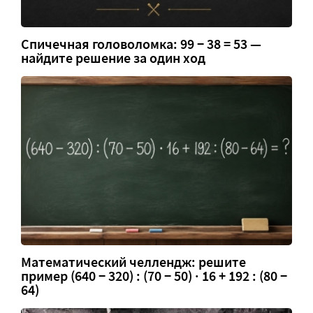
Спичечная головоломка: 99 − 38 = 53 —
найдите решение за один ход
Математический челлендж: решите
пример (640 − 320) : (70 − 50) · 16 + 192 : (80 −
64)