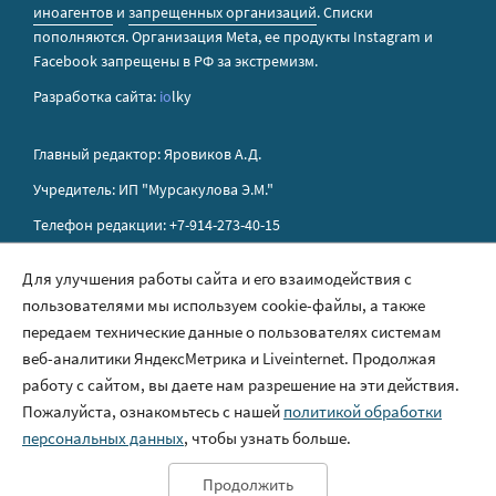
иноагентов
и
запрещенных организаций
. Списки
пополняются. Организация Metа, ее продукты Instagram и
Facebook запрещены в РФ за экстремизм.
Разработка сайта:
io
lky
Главный редактор: Яровиков А.Д.
Учредитель: ИП "Мурсакулова Э.М."
Телефон редакции: +7-914-273-40-15
E-mail редакции: sakhapress@mail.ru
Для улучшения работы сайта и его взаимодействия с
пользователями мы используем cookie-файлы, а также
Правила сайта
передаем технические данные о пользователях системам
Политика обработки персональных данных
веб-аналитики ЯндексМетрика и Liveinternet. Продолжая
работу с сайтом, вы даете нам разрешение на эти действия.
Размещение рекламы
Пожалуйста, ознакомьтесь с нашей
политикой обработки
Контакты
персональных данных
, чтобы узнать больше.
Продолжить