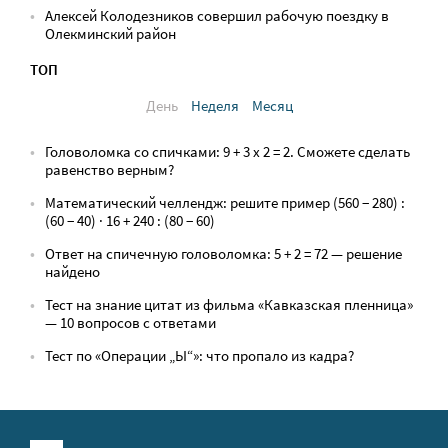
Алексей Колодезников совершил рабочую поездку в
Олекминский район
ТОП
День
Неделя
Месяц
Головоломка со спичками: 9 + 3 х 2 = 2. Сможете сделать
равенство верным?
Математический челлендж: решите пример (560 − 280) :
(60 − 40) · 16 + 240 : (80 − 60)
Ответ на спичечную головоломка: 5 + 2 = 72 — решение
найдено
Тест на знание цитат из фильма «Кавказская пленница»
— 10 вопросов с ответами
Тест по «Операции „Ы“»: что пропало из кадра?