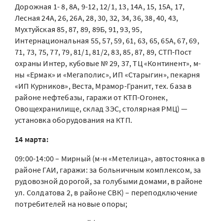
Дорожная 1- 8, 8А, 9-12, 12/1, 13, 14А, 15, 15А, 17,
Лесная 24А, 26, 26А, 28, 30, 32, 34, 36, 38, 40, 43,
Мухтуйская 85, 87, 89, 89Б, 91, 93, 95,
Интернациональная 55, 57, 59, 61, 63, 65, 65А, 67, 69,
71, 73, 75, 77, 79, 81/1, 81/2, 83, 85, 87, 89, СТП-Пост
охраны Интер, кубовые № 29, 37, ТЦ «Континент», м-
ны «Ермак» и «Мегаполис», ИП «Старыгин», пекарня
«ИП Курников», Веста, Мрамор-Гранит, тех. база в
районе нефтебазы, гаражи от КТП-Огонек,
Овощехранилище, склад ЗЭС, столярная РМЦ) —
установка оборудования на КТП.
14 марта:
09:00-14:00 – Мирный (м-н «Метелица», автостоянка в
районе ГАИ, гаражи: за больничным комплексом, за
рудовозной дорогой, за голубыми домами, в районе
ул. Солдатова 2, в районе СВК) – переподключение
потребителей на новые опоры;