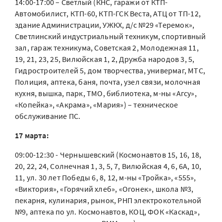
14:00-17:00 – Светлый (КНС, гаражи от КТП-
Автомобилист, КТП-60, КТП-ГСК Веста, АТЦ от ТП-12,
здание Администрации, УЖКХ, д/с №29 «Теремок»,
Светлинский индустриальный техникум, спортивный
зал, гараж техникума, Советская 2, Молодежная 11,
19, 21, 23, 25, Вилюйская 1, 2, Дружба народов 3, 5,
Гидростроителей 5, дом творчества, универмаг, МТС,
Полиция, аптека, баня, почта, узел связи, молочная
кухня, вышка, парк, ТМО, библиотека, м-ны «Агсу»,
«Копейка», «Акрама», «Мария») – техническое
обслуживание ПС.
17 марта:
09:00-12:30 - Чернышевский (Космонавтов 15, 16, 18,
20, 22, 24, Солнечная 1, 3, 5, 7, Вилюйская 4, 6, 6А, 10,
11, ул. 30 лет Победы 6, 8, 12, м-ны «Тройка», «555»,
«Виктория», «Горячий хлеб», «Огонек», школа №3,
пекарня, кулинария, рынок, РНП электрокотельной
№9, аптека по ул. Космонавтов, КОЦ, ФОК «Каскад»,