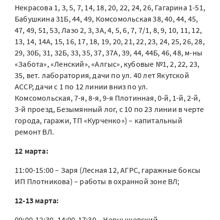
Некрасова 1, 3, 5, 7, 14, 18, 20, 22, 24, 26, Гагарина 1-51,
Бабушкина 31Б, 44, 49, Комсомольская 38, 40, 44, 45,
47, 49, 51, 53, Лазо 2, 3, 3А, 4, 5, 6, 7, 7/1, 8, 9, 10, 11, 12,
13, 14, 14А, 15, 16, 17, 18, 19, 20, 21, 22, 23, 24, 25, 26, 28,
29, 30Б, 31, 32Б, 33, 35, 37, 37А, 39, 44, 44Б, 46, 48, м-ны
«Забота», «Ленский», «Алгыс», кубовые №1, 2, 22, 23,
35, вет. лаборатория, дачи по ул. 40 лет Якутской
АССР, дачи с 1 по 12 линии вниз по ул.
Комсомольская, 7-я, 8-я, 9-я Плотинная, 0-й, 1-й, 2-й,
3-й проезд, Безымянный лог, с 10 по 23 линии в черте
города, гаражи, ТП «Курченко») – капитальный
ремонт ВЛ.
12 марта:
11:00-15:00 – Заря (Лесная 12, АГРС, гаражные боксы
ИП Плотникова) – работы в охранной зоне ВЛ;
12-13 марта:
09:00-12:30, 14:00-17:30 – Чернышевский