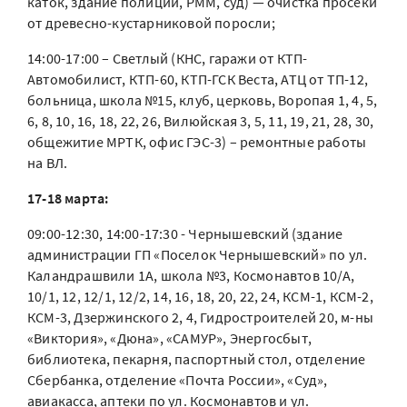
каток, здание полиции, РММ, суд) — очистка просеки
от древесно-кустарниковой поросли;
14:00-17:00 – Светлый (КНС, гаражи от КТП-
Автомобилист, КТП-60, КТП-ГСК Веста, АТЦ от ТП-12,
больница, школа №15, клуб, церковь, Воропая 1, 4, 5,
6, 8, 10, 16, 18, 22, 26, Вилюйская 3, 5, 11, 19, 21, 28, 30,
общежитие МРТК, офис ГЭС-3) – ремонтные работы
на ВЛ.
17-18 марта:
09:00-12:30, 14:00-17:30 - Чернышевский (здание
администрации ГП «Поселок Чернышевский» по ул.
Каландрашвили 1А, школа №3, Космонавтов 10/А,
10/1, 12, 12/1, 12/2, 14, 16, 18, 20, 22, 24, КСМ-1, КСМ-2,
КСМ-3, Дзержинского 2, 4, Гидростроителей 20, м-ны
«Виктория», «Дюна», «САМУР», Энергосбыт,
библиотека, пекарня, паспортный стол, отделение
Сбербанка, отделение «Почта России», «Суд»,
авиакасса, аптеки по ул. Космонавтов и ул.