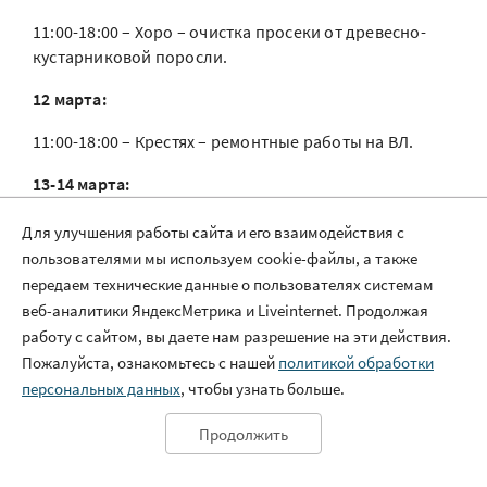
11:00-18:00 – Хоро – очистка просеки от древесно-
кустарниковой поросли.
12 марта:
11:00-18:00 – Крестях – ремонтные работы на ВЛ.
13-14 марта:
11:00-17:00 – Аллага, Мар-Кюель, Арылах (Жархан),
Для улучшения работы сайта и его взаимодействия с
Арылах – ремонтные работы на ВЛ.
пользователями мы используем cookie-файлы, а также
передаем технические данные о пользователях системам
18 марта:
веб-аналитики ЯндексМетрика и Liveinternet. Продолжая
11:00-18:00 – Арылах (Кузнецкая), Аллага (Кузнецкая),
работу с сайтом, вы даете нам разрешение на эти действия.
Арылах (Жархан) (ул. Г. Колесникова), Мар-Кюель –
Пожалуйста, ознакомьтесь с нашей
политикой обработки
ремонтные работы на ВЛ;
персональных данных
, чтобы узнать больше.
16:00-18:00 – Тойбохой – проверка оборудования
Продолжить
защит на ПС.