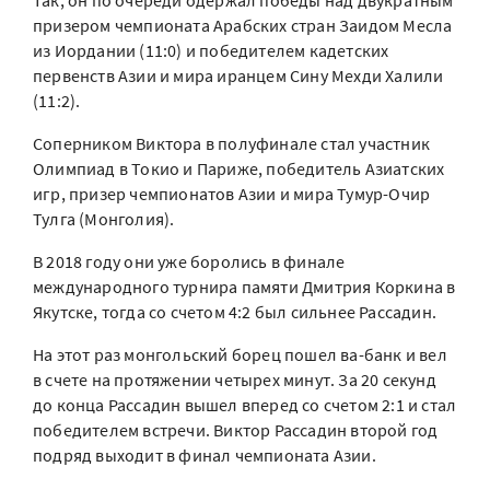
Так, он по очереди одержал победы над двукратным
призером чемпионата Арабских стран Заидом Месла
из Иордании (11:0) и победителем кадетских
первенств Азии и мира иранцем Сину Мехди Халили
(11:2).
Соперником Виктора в полуфинале стал участник
Олимпиад в Токио и Париже, победитель Азиатских
игр, призер чемпионатов Азии и мира Тумур-Очир
Тулга (Монголия).
В 2018 году они уже боролись в финале
международного турнира памяти Дмитрия Коркина в
Якутске, тогда со счетом 4:2 был сильнее Рассадин.
На этот раз монгольский борец пошел ва-банк и вел
в счете на протяжении четырех минут. За 20 секунд
до конца Рассадин вышел вперед со счетом 2:1 и стал
победителем встречи. Виктор Рассадин второй год
подряд выходит в финал чемпионата Азии.