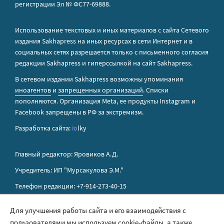
регистрации Эл № ФС77-69888.
Использование текстовых и иных материалов с сайта Сетевого
издания Sakhapress на иных ресурсах в сети Интернет и в
социальных сетях разрешается только с письменного согласия
редакции Sakhapress и гиперссылкой на сайт Sakhapress.
В сетевом издании Sakhapress возможны упоминания
иноагентов
и
запрещенных организаций
. Списки
пополняются. Организация Metа, ее продукты Instagram и
Facebook запрещены в РФ за экстремизм.
Разработка сайта:
io
lky
Главный редактор: Яровиков А.Д.
Учредитель: ИП "Мурсакулова Э.М."
Телефон редакции: +7-914-273-40-15
E-mail редакции: sakhapress@mail.ru
Для улучшения работы сайта и его взаимодействия с
пользователями мы используем cookie-файлы, а также