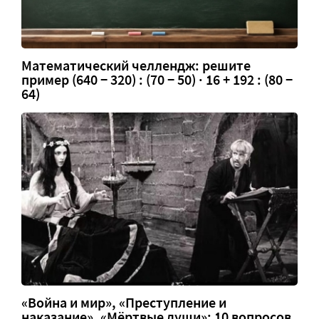
Математический челлендж: решите
пример (640 − 320) : (70 − 50) · 16 + 192 : (80 −
64)
«Война и мир», «Преступление и
наказание», «Мёртвые души»: 10 вопросов