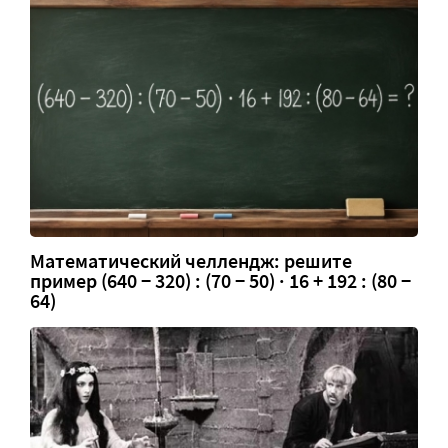
Математический челлендж: решите
пример (640 − 320) : (70 − 50) · 16 + 192 : (80 −
64)