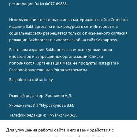
регистрации Эл № ФС77-69888.
Использование текстовых и иных материалов с сайта Сетевого
издания Sakhapress на иных ресурсах в сети Интернет и в
социальных сетях разрешается только с письменного согласия
редакции Sakhapress и гиперссылкой на сайт Sakhapress.
В сетевом издании Sakhapress возможны упоминания
иноагентов
и
запрещенных организаций
. Списки
пополняются. Организация Metа, ее продукты Instagram и
Facebook запрещены в РФ за экстремизм.
Разработка сайта:
io
lky
Главный редактор: Яровиков А.Д.
Учредитель: ИП "Мурсакулова Э.М."
Телефон редакции: +7-914-273-40-15
E-mail редакции: sakhapress@mail.ru
Для улучшения работы сайта и его взаимодействия с